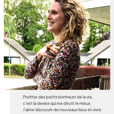
Gruppen und Reiseveranstalter
Folgen Sie uns
FR
EN
NL
DE
Profiter des petits bonheurs de la vie,
c'est la devise qui me décrit le mieux.
J'aime découvrir de nouveaux lieux et vivre