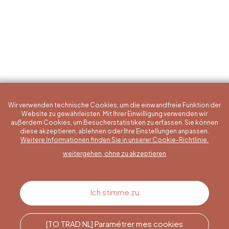
Wir verwenden technische Cookies, um die einwandfreie Funktion der
Website zu gewährleisten. Mit Ihrer Einwilligung verwenden wir
außerdem Cookies, um Besucherstatistiken zu erfassen. Sie können
diese akzeptieren, ablehnen oder Ihre Einstellungen anpassen.
Eine konkrete Frage?
Weitere Informationen finden Sie in unserer Cookie-Richtlinie.
weitergehen, ohne zu akzeptieren
Kontakt
Ich stimme zu
[TO TRAD NL] Paramétrer mes cookies