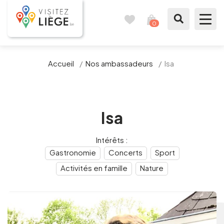
0
Reisetagebuch
Meinen
Warenkorb
ansehen
Was zu sehen / Was zu tun ist
Accueil
/
Nos ambassadeurs
/
Isa
Wie ein Bürger von Lüttich
Meinen Aufenthalt vorbereiten
Isa
Unsere Vorschläge
Intérêts :
Gastronomie
Concerts
Sport
Stadt Lüttich
Activités en famille
Nature
Agenda
Presse