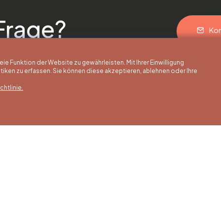
Frage?
Kon
 Funktion der Website zu gewährleisten. Mit Ihrer Einwilligung
ken zu erfassen. Sie können diese akzeptieren, ablehnen oder Ihre
htlinie.
erstunden
Winterstunden
Unsere Adress
is 30/09
01/10 bis 15/05
Quai de la Goffe 13
4000 Liège
 bis Samstag
Montag bis Samstag
0 bis 17:00 Uhr
von 9:30 bis 16:30 Uhr
s und an
Sonntags und an
gen von 9:00
Feiertagen von 9:00
00 Uhr
bis 15:00 Uhr