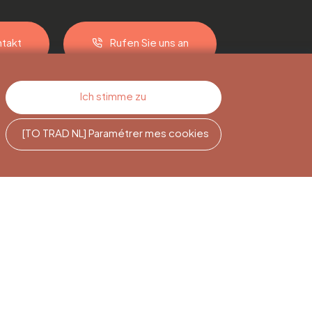
takt
Rufen Sie uns an
Ich stimme zu
[TO TRAD NL] Paramétrer mes cookies
e
Newsletter-
Abonnement
Melden Sie sich an, um auf dem
Laufenden zu bleiben.