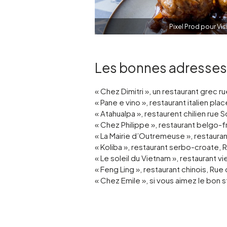
Pixel Prod pour Vis
Les bonnes adresses
« Chez Dimitri », un restaurant grec 
« Pane e vino », restaurant italien pla
« Atahualpa », restaurent chilien rue 
« Chez Philippe », restaurant belgo-
« La Mairie d’Outremeuse », restaur
« Koliba », restaurant serbo-croate,
« Le soleil du Vietnam », restaurant 
« Feng Ling », restaurant chinois, Rue
« Chez Emile », si vous aimez le bon 