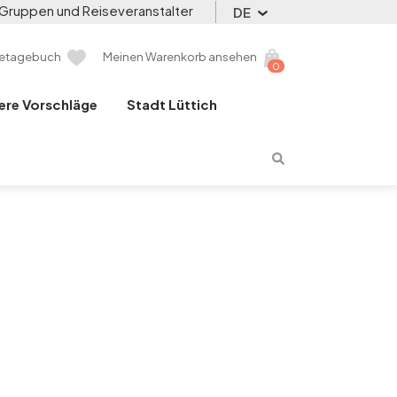
Gruppen und Reiseveranstalter
DE
setagebuch
Meinen Warenkorb ansehen
0
ere Vorschläge
Stadt Lüttich