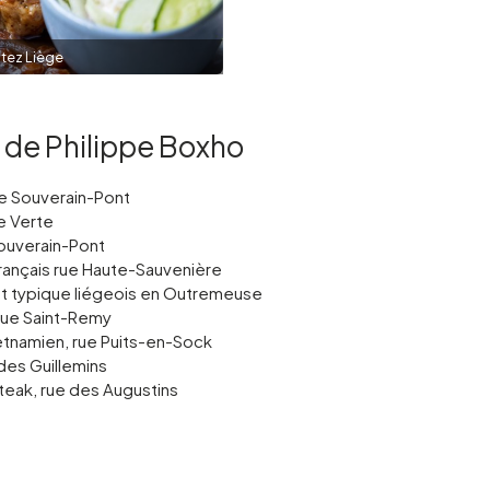
itez Liège
 de Philippe Boxho
rue Souverain-Pont
ce Verte
Souverain-Pont
français rue Haute-Sauvenière
ant typique liégeois en Outremeuse
 Rue Saint-Remy
vietnamien, rue Puits-en-Sock
 des Guillemins
steak, rue des Augustins