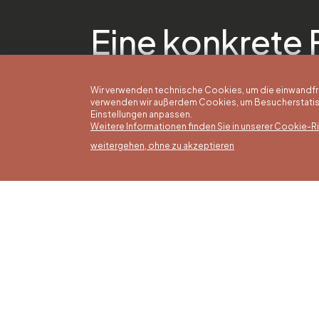
Eine konkrete 
Wir verwenden technische Cookies, um die einwandfreie
verwenden wir außerdem Cookies, um Besucherstatisti
Einstellungen anpassen.
Weitere Informationen finden Sie in unserer Cookie-Ric
weitergehen, ohne zu akzeptieren
Somm
16/05 b
Office du Tourisme de Liège et
Montag
Maison du Tourisme du Pays de
von 9:3
Liège.
Sonntag
Feierta
bis 16: