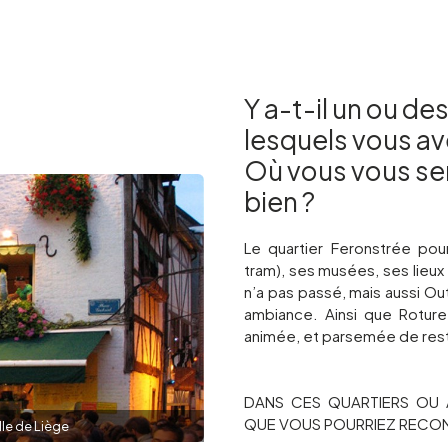
Y a-t-il un ou de
lesquels vous av
Où vous vous se
bien ?
Le quartier Feronstrée pou
tram), ses musées, ses lieux
n’a pas passé, mais aussi O
ambiance. Ainsi que Roture
animée, et parsemée de rest
DANS CES QUARTIERS OU A
QUE VOUS POURRIEZ RECO
lle de Liège