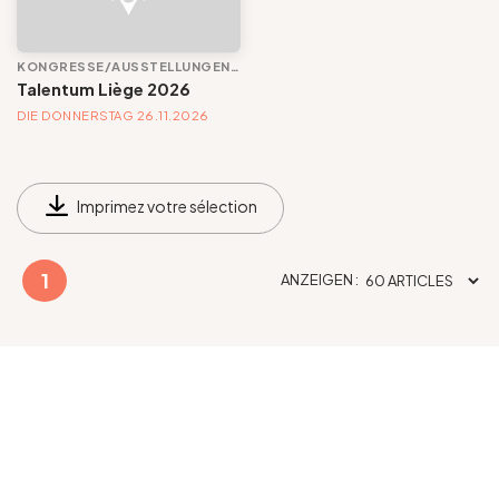
Gruppen und Reiseveranstalter
KONGRESSE/AUSSTELLUNGEN/MESSEN
Kongresse/Ausstellungen/Messen
Talentum Liège 2026
Folgen Sie uns
DIE DONNERSTAG 26.11.2026
Dates
Imprimez votre sélection
Kommune
FR
EN
NL
DE
1
ANZEIGEN :
Voir les offres
Tout effacer