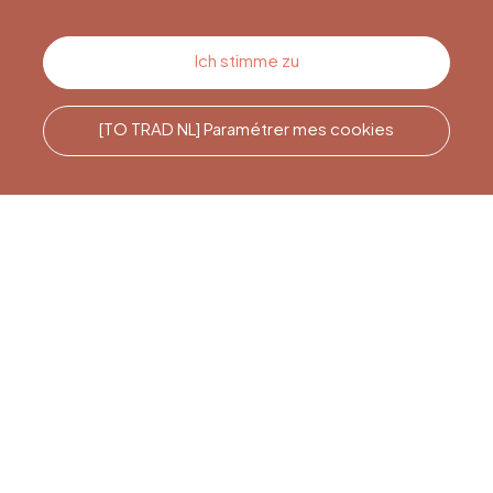
Kontakt
Ich stimme zu
[TO TRAD NL] Paramétrer mes cookies
Rufen Sie uns an
Office du Tourisme de Liège
et Maison du Tourisme du
Pays de Liège.