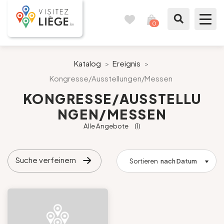
0
Reisetagebuch
Meinen
Warenkorb
ansehen
Was zu sehen / Was zu tun ist
Katalog
>
Ereignis
>
Kongresse/Ausstellungen/Messen
Wie ein Bürger von Lüttich
KONGRESSE/AUSSTELLU
NGEN/MESSEN
Meinen Aufenthalt vorbereiten
Alle Angebote
(1)
Unsere Vorschläge
Suche verfeinern
Sortieren
nach Datum
Stadt Lüttich
Agenda
Presse