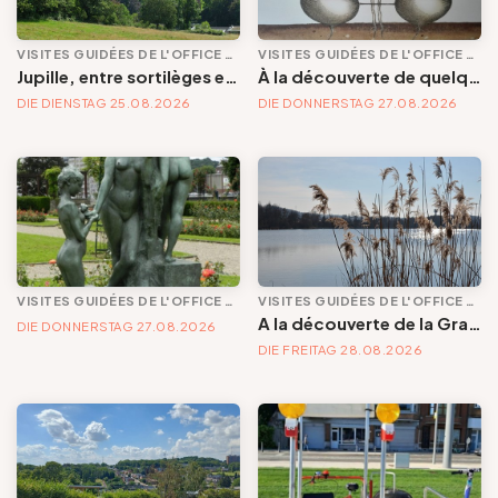
VISITES GUIDÉES DE L'OFFICE DE TOURISME
VISITES GUIDÉES DE L'OFFICE DE TOURISME
Jupille, entre sortilèges et panoramas
À la découverte de quelques œuvres d’art qui embellissent nos quartiers
DIE DIENSTAG 25.08.2026
DIE DONNERSTAG 27.08.2026
VISITES GUIDÉES DE L'OFFICE DE TOURISME
VISITES GUIDÉES DE L'OFFICE DE TOURISME
A la découverte de la Gravière Brock, du Hemlot et des bords de Meuse
DIE DONNERSTAG 27.08.2026
DIE FREITAG 28.08.2026