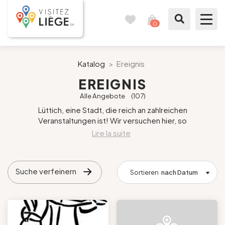
0
Reisetagebuch
Meinen
Warenkorb
ansehen
Was zu sehen / Was zu tun ist
Katalog
>
Ereignis
EREIGNIS
Wie ein Bürger von Lüttich
Alle Angebote
(107)
Lüttich, eine Stadt, die reich an zahlreichen
Meinen Aufenthalt vorbereiten
Veranstaltungen ist! Wir versuchen hier, so
umfassend wie möglich über das zu berichten, was
.
Unsere Vorschläge
organisiert wird. Leider wird nicht alles übersetzt
... Dafür entschuldigen wir uns, aber sind die
Künste nicht universell?
Stadt Lüttich
Suche verfeinern
Wir versuchen, so aktuell wie möglich zu sein, aber
Sortieren
nach Datum
es kommt vor, dass Veranstalter ihre Zeiten oder
Agenda
Preise ändern. Zögern Sie nicht, sich vor der
Veranstaltung bei ihnen zu erkundigen.
Presse