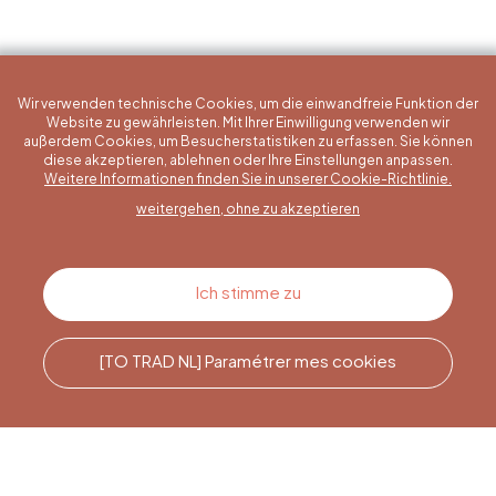
Wir verwenden technische Cookies, um die einwandfreie Funktion der
Website zu gewährleisten. Mit Ihrer Einwilligung verwenden wir
außerdem Cookies, um Besucherstatistiken zu erfassen. Sie können
diese akzeptieren, ablehnen oder Ihre Einstellungen anpassen.
Eine konkrete Frage?
Weitere Informationen finden Sie in unserer Cookie-Richtlinie.
weitergehen, ohne zu akzeptieren
Kontakt
Ich stimme zu
[TO TRAD NL] Paramétrer mes cookies
Rufen Sie uns an