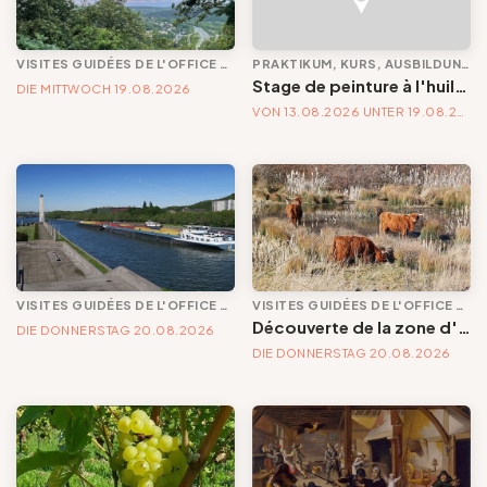
VISITES GUIDÉES DE L'OFFICE DE TOURISME
PRAKTIKUM, KURS, AUSBILDUNG UND WORKSHOP
Stage de peinture à l'huile aux glacis | Un été en couleurs
DIE MITTWOCH 19.08.2026
VON 13.08.2026 UNTER 19.08.2026
VISITES GUIDÉES DE L'OFFICE DE TOURISME
VISITES GUIDÉES DE L'OFFICE DE TOURISME
Découverte de la zone d'intégration environnementale du Port autonome de Liège
DIE DONNERSTAG 20.08.2026
DIE DONNERSTAG 20.08.2026