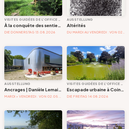
VISITES GUIDÉES DE L'OFFICE DE TOURISME
AUSSTELLUNG
À la conquête des sentiers secrets d'Ivoz-Ramet
Altérités
DIE DONNERSTAG 13.08.2026
DU MARDI AU VENDREDI : VON 02.05.2026 UNTER 04.04.2027
AUSSTELLUNG
VISITES GUIDÉES DE L'OFFICE DE TOURISME
Ancrages | Danièle Lemaire & Hélène Locoge au Trinkhall museum
Escapade urbaine à Cointe : quand les rues s'appellent la nature (1re partie : quartier du Batty et parc privé)
MARDI > VENDREDI : VON 02.05.2026 UNTER 04.04.2027
DIE FREITAG 14.08.2026