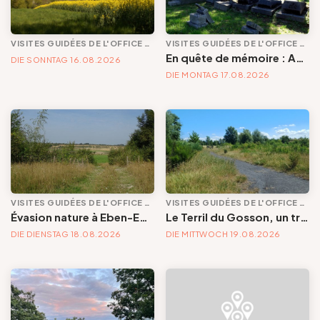
VISITES GUIDÉES DE L'OFFICE DE TOURISME
VISITES GUIDÉES DE L'OFFICE DE TOURISME
En quête de mémoire : Angleur et son petit cimetière de la Diguette, promenade certes mortelle, mais bien vivante
DIE SONNTAG 16.08.2026
DIE MONTAG 17.08.2026
VISITES GUIDÉES DE L'OFFICE DE TOURISME
VISITES GUIDÉES DE L'OFFICE DE TOURISME
Évasion nature à Eben-Emael : les secrets de la carrière de Romont
Le Terril du Gosson, un trésor d’histoire minière et de nature – balade entre enfer noir et paradis vert
DIE DIENSTAG 18.08.2026
DIE MITTWOCH 19.08.2026