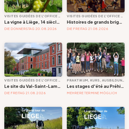
VISITES GUIDÉES DE L'OFFICE DE TOURISME
VISITES GUIDÉES DE L'OFFICE DE TOURISME
La vigne à Liège, 14 siècles de présence
Histoires de grands brigands et de petits larcins (ou l'inverse...)
DIE DONNERSTAG 20.08.2026
DIE FREITAG 21.08.2026
VISITES GUIDÉES DE L'OFFICE DE TOURISME
PRAKTIKUM, KURS, AUSBILDUNG UND WORKSHOP
Le site du Val-Saint-Lambert
Les stages d'été au Préhistomuseum | Tous les thèmes, tous les âges ... Un été d'aventures et de découvertes.
DIE FREITAG 21.08.2026
MEHRERE TERMINE MÖGLICH