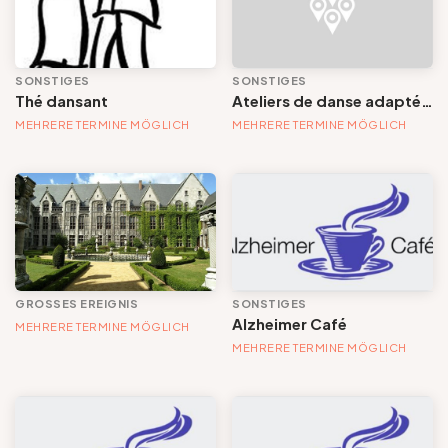
Gruppen und Reiseveranstalter
SONSTIGES
SONSTIGES
Ereignis
Thé dansant
Ateliers de danse adaptée et accessible
Folgen Sie uns
MEHRERE TERMINE MÖGLICH
MEHRERE TERMINE MÖGLICH
Großes Ereignis
Markt / Flohmarkt / Trödelmarkt
Musik
FR
EN
NL
DE
Praktikum, Kurs, Ausbildung und Workshop
GROSSES EREIGNIS
SONSTIGES
Alzheimer Café
MEHRERE TERMINE MÖGLICH
Visite / Découverte / Patrimoine
MEHRERE TERMINE MÖGLICH
Sport
Dates
Darstellenden Künste