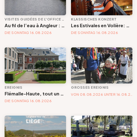
VISITES GUIDÉES DE L'OFFICE DE TOURISME
KLASSISCHES KONZERT
Au fil de l’eau à Angleur : entre nature sauvage et passé industriel
Les Estivales en Volière: concert d'orgue | « Orgue en Volière » , les 3e dimanches du mois (été) audition d’orgue (accès libre)
DIE SONNTAG 16.08.2026
DIE SONNTAG 16.08.2026
EREIGNIS
GROSSES EREIGNIS
Flémalle-Haute, tout un patrimoine à découvrir
VON 08.08.2026 UNTER 16.08.2026
DIE SONNTAG 16.08.2026