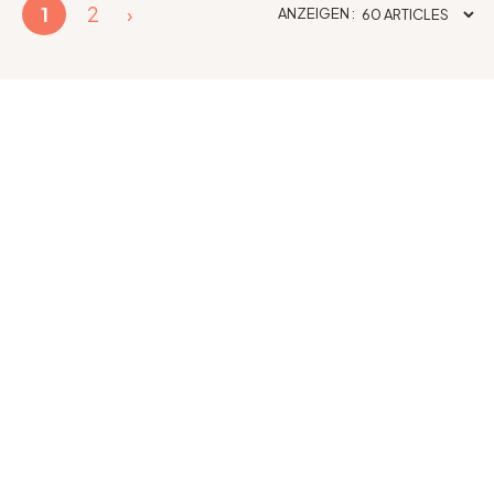
1
2
›
ANZEIGEN :