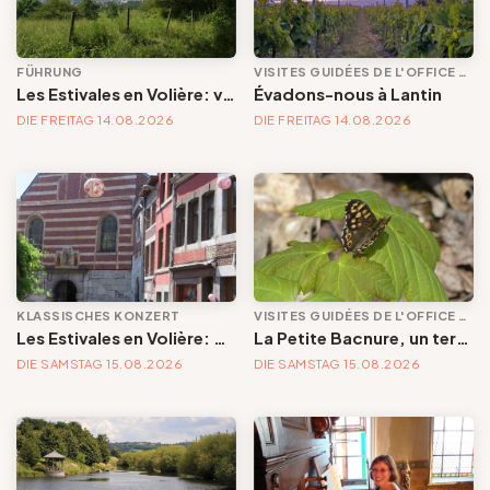
FÜHRUNG
VISITES GUIDÉES DE L'OFFICE DE TOURISME
Les Estivales en Volière: visite | Herborisons autour de Volière
Évadons-nous à Lantin
DIE FREITAG 14.08.2026
DIE FREITAG 14.08.2026
KLASSISCHES KONZERT
VISITES GUIDÉES DE L'OFFICE DE TOURISME
Les Estivales en Volière: concert | Un quintette pour redécouvrir le célèbre musicien Telemann
La Petite Bacnure, un terril remarquable à plus d'un titre
DIE SAMSTAG 15.08.2026
DIE SAMSTAG 15.08.2026