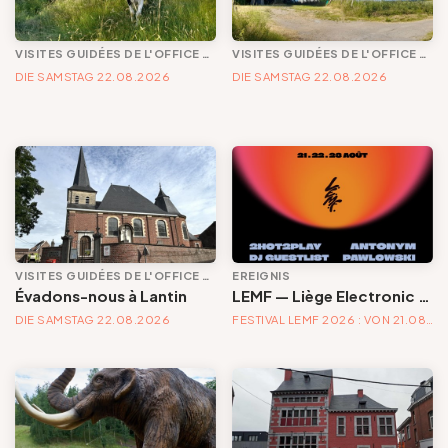
VISITES GUIDÉES DE L'OFFICE DE TOURISME
VISITES GUIDÉES DE L'OFFICE DE TOURISME
DIE SAMSTAG 22.08.2026
DIE SAMSTAG 22.08.2026
VISITES GUIDÉES DE L'OFFICE DE TOURISME
EREIGNIS
Évadons-nous à Lantin
LEMF — Liège Electronic Music Festival | Festival électronique — 21, 22 & 23 août 2026
DIE SAMSTAG 22.08.2026
FESTIVAL LEMF 2026 : VON 21.08.2026 UNTER 23.08.2026