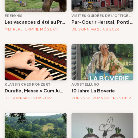
EREIGNIS
VISITES GUIDÉES DE L'OFFICE DE TOURISME
Les vacances d'été au Préhistomuseum | un été à la ferme !
Par-Courir Herstal, Pontisse, Rhées...
MEHRERE TERMINE MÖGLICH
DIE SONNTAG 23.08.2026
KLASSISCHES KONZERT
AUSSTELLUNG
Duruflé, Messe « Cum Jubilo »
10 Jahre La Boverie
DIE SONNTAG 23.08.2026
VON 29.05.2026 UNTER 23.08.2026