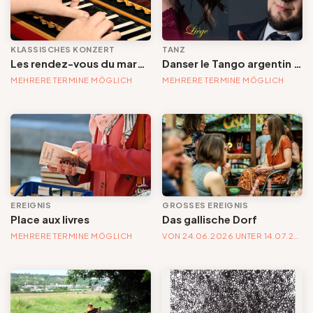
KLASSISCHES KONZERT
TANZ
Les rendez-vous du marché « Musique à la Batte »
Danser le Tango argentin à Liège
MEHRERE TERMINE MÖGLICH
MEHRERE TERMINE MÖGLICH
EREIGNIS
GROSSES EREIGNIS
Place aux livres
Das gallische Dorf
MEHRERE TERMINE MÖGLICH
VON 24.06.2026 UNTER 14.07.2026