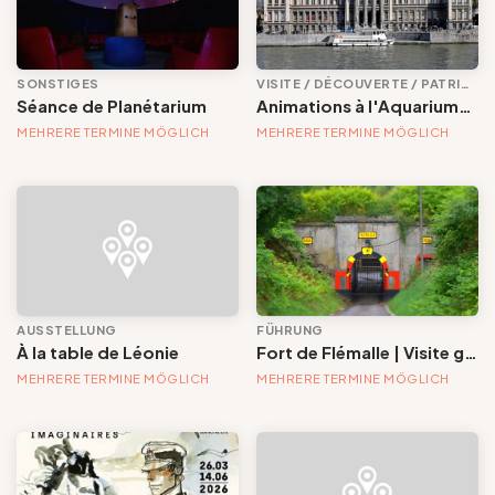
Dienstleistungen und Einrichtungen
SONSTIGES
VISITE / DÉCOUVERTE / PATRIMOINE
Voir les offres
Séance de Planétarium
Animations à l'Aquarium-Muséum
MEHRERE TERMINE MÖGLICH
MEHRERE TERMINE MÖGLICH
Tout effacer
AUSSTELLUNG
FÜHRUNG
À la table de Léonie
Fort de Flémalle | Visite guidée
MEHRERE TERMINE MÖGLICH
MEHRERE TERMINE MÖGLICH