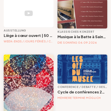
AUSSTELLUNG
KLASSISCHES KONZERT
Liège à cœur ouvert | 50 ans de chirurgie cardiaque universitaire
Musique à la Batte à Saint-Barthélemy : orgue et carillon | Evènements musicaux et/ou visites guidées des fonts baptismaux et des deux instruments historiques.
WEEK-ENDS / JOURS FÉRIÉS / CONGÉS SCOLAIRES : VON 06.07.2026 UNTER 16.11.2026
DIE SONNTAG 06.09.2026
CONFERENCE / DEBATTE / GESPRÄCH
Cycle de conférences 2026
MEHRERE TERMINE MÖGLICH