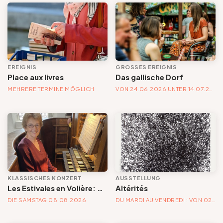
EREIGNIS
GROSSES EREIGNIS
Place aux livres
Das gallische Dorf
MEHRERE TERMINE MÖGLICH
VON 24.06.2026 UNTER 14.07.2026
KLASSISCHES KONZERT
AUSSTELLUNG
Les Estivales en Volière: concert de clavecin | Les mille et une facettes du clavecin remis à l’honneur
Altérités
DIE SAMSTAG 08.08.2026
DU MARDI AU VENDREDI : VON 02.05.2026 UNTER 04.04.2027