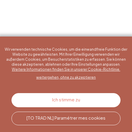
Wir verwenden technische Cookies, um die einwandfreie Funktion der
Website zu gewährleisten. Mit Ihrer Einwilligung verwenden wir
außerdem Cookies, um Besucherstatistiken zu erfassen. Sie können
diese akzeptieren, ablehnen oder Ihre Einstellungen anpassen.
Eine konkrete Frage?
Weitere Informationen finden Sie in unserer Cookie-Richtlinie.
weitergehen, ohne zu akzeptieren
Kontakt
Ich stimme zu
[TO TRAD NL] Paramétrer mes cookies
Rufen Sie uns an