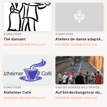
Gruppen und Reiseveranstalter
Ereignis
Folgen Sie uns
Großes Ereignis
SONSTIGES
SONSTIGES
Thé dansant
Ateliers de danse adaptée et accessible
Markt / Flohmarkt / Trödelmarkt
MEHRERE TERMINE MÖGLICH
MEHRERE TERMINE MÖGLICH
Musik
FR
EN
NL
DE
Praktikum, Kurs, Ausbildung und Workshop
Visite / Découverte / Patrimoine
SONSTIGES
VISITES GUIDÉES DE L'OFFICE DE TOURISME
Sport
Alzheimer Café
Auf Entdeckungstour durch das historische Zentrum
Dates
MEHRERE TERMINE MÖGLICH
MEHRERE TERMINE MÖGLICH
Darstellenden Künste