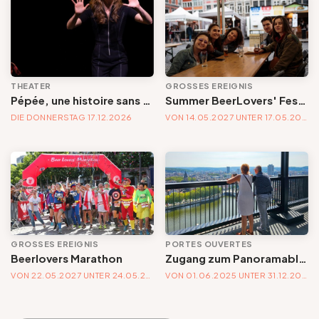
THEATER
GROSSES EREIGNIS
Pépée, une histoire sans chute
Summer BeerLovers' Festival
DIE DONNERSTAG 17.12.2026
VON 14.05.2027 UNTER 17.05.2027
GROSSES EREIGNIS
PORTES OUVERTES
Beerlovers Marathon
Zugang zum Panoramablick auf die Verwaltungsstadt | Jeden ersten Sonntag im Monat
VON 22.05.2027 UNTER 24.05.2027
VON 01.06.2025 UNTER 31.12.2030