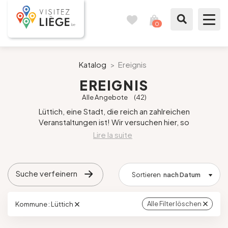
0
Reisetagebuch
Meinen
Warenkorb
ansehen
Was zu sehen / Was zu tun ist
Katalog
>
Ereignis
EREIGNIS
Wie ein Bürger von Lüttich
Alle Angebote
(42)
Lüttich, eine Stadt, die reich an zahlreichen
Meinen Aufenthalt vorbereiten
Veranstaltungen ist! Wir versuchen hier, so
umfassend wie möglich über das zu berichten, was
.
Unsere Vorschläge
organisiert wird. Leider wird nicht alles übersetzt
... Dafür entschuldigen wir uns, aber sind die
Künste nicht universell?
Stadt Lüttich
Suche verfeinern
Wir versuchen, so aktuell wie möglich zu sein, aber
Sortieren
nach Datum
es kommt vor, dass Veranstalter ihre Zeiten oder
Agenda
Preise ändern. Zögern Sie nicht, sich vor der
Alle Filter löschen
Kommune : Lüttich
Veranstaltung bei ihnen zu erkundigen.
Presse