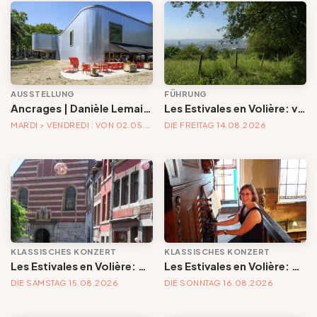
AUSSTELLUNG
FÜHRUNG
Ancrages | Danièle Lemaire & Hélène Locoge au Trinkhall museum
Les Estivales en Volière: visite | Herborisons autour de Volière
MARDI > VENDREDI : VON 02.05.2026 UNTER 04.04.2027
DIE FREITAG 14.08.2026
KLASSISCHES KONZERT
KLASSISCHES KONZERT
Les Estivales en Volière: concert | Un quintette pour redécouvrir le célèbre musicien Telemann
Les Estivales en Volière: concert d'orgue | « Orgue en Volière » , les 3e dimanches du mois (été) audition d’orgue (accès libre)
DIE SAMSTAG 15.08.2026
DIE SONNTAG 16.08.2026