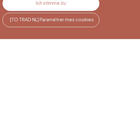
Ich stimme zu
[TO TRAD NL] Paramétrer mes cookies
e
Newsletter-
Abonnement
Melden Sie sich an, um auf dem
Laufenden zu bleiben.