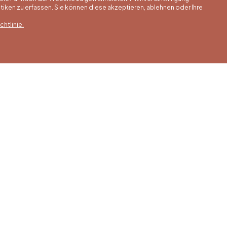
ken zu erfassen. Sie können diese akzeptieren, ablehnen oder Ihre
htlinie.
erstunden
Winterstunden
Unsere Adress
is 30/09
01/10 bis 15/05
Quai de la Goffe 13
4000 Liège
 bis Samstag
Montag bis Samstag
0 bis 17:00 Uhr
von 9:30 bis 16:30 Uhr
s und an
Sonntags und an
gen von 9:00
Feiertagen von 9:00
00 Uhr
bis 15:00 Uhr