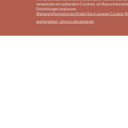
verwenden wir außerdem Cookies, um Besucherstatisti
Einstellungen anpassen.
Weitere Informationen finden Sie in unserer Cookie-Ric
weitergehen, ohne zu akzeptieren
Somm
16/05 b
Office du Tourisme de Liège et
Montag
Maison du Tourisme du Pays de
von 9:3
Liège.
Sonntag
Feierta
bis 16: