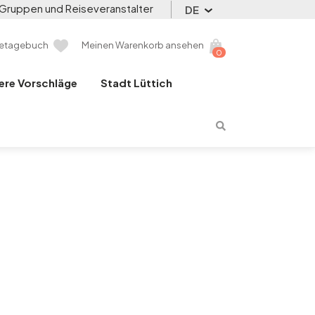
Gruppen und Reiseveranstalter
DE
setagebuch
Meinen Warenkorb ansehen
0
ere Vorschläge
Stadt Lüttich