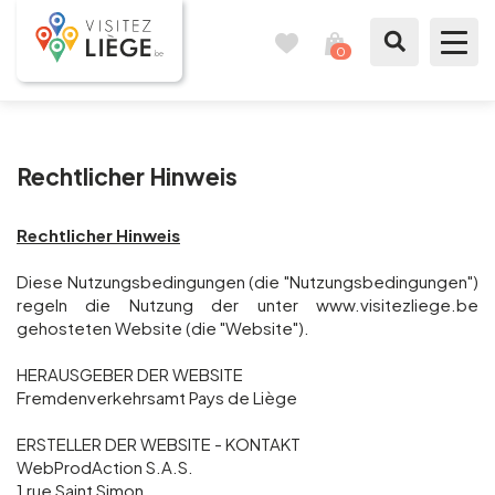
0
Reisetagebuch
Meinen
Warenkorb
ansehen
Was zu sehen / Was zu tun ist
Rechtlicher Hinweis
Wie ein Bürger von Lüttich
Rechtlicher Hinweis
Meinen Aufenthalt vorbereiten
Diese Nutzungsbedingungen (die "Nutzungsbedingungen")
Unsere Vorschläge
regeln die Nutzung der unter www.visitezliege.be
gehosteten Website (die "Website").
Stadt Lüttich
HERAUSGEBER DER WEBSITE
Fremdenverkehrsamt Pays de Liège
Agenda
ERSTELLER DER WEBSITE - KONTAKT
WebProdAction S.A.S.
Presse
1 rue Saint Simon