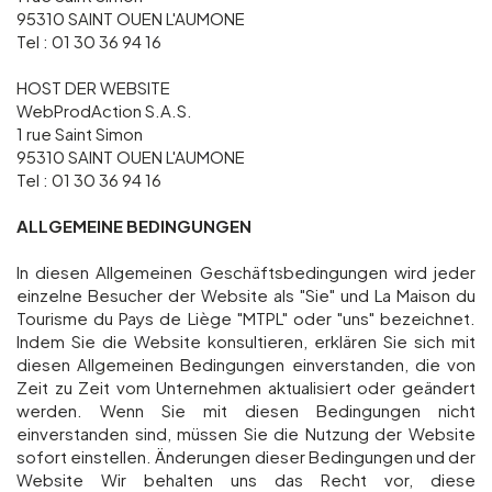
95310 SAINT OUEN L'AUMONE
Gruppen und Reiseveranstalter
Tel : 01 30 36 94 16
HOST DER WEBSITE
WebProdAction S.A.S.
Folgen Sie uns
1 rue Saint Simon
95310 SAINT OUEN L'AUMONE
Tel : 01 30 36 94 16
ALLGEMEINE BEDINGUNGEN
FR
EN
NL
DE
In diesen Allgemeinen Geschäftsbedingungen wird jeder
einzelne Besucher der Website als "Sie" und La Maison du
Tourisme du Pays de Liège "MTPL" oder "uns" bezeichnet.
Indem Sie die Website konsultieren, erklären Sie sich mit
diesen Allgemeinen Bedingungen einverstanden, die von
Zeit zu Zeit vom Unternehmen aktualisiert oder geändert
werden. Wenn Sie mit diesen Bedingungen nicht
einverstanden sind, müssen Sie die Nutzung der Website
sofort einstellen. Änderungen dieser Bedingungen und der
Website Wir behalten uns das Recht vor, diese