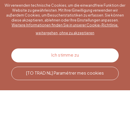
Wir verwenden technische Cookies, um die einwandfreie Funktion der
Website zu gewährleisten. Mit Ihrer Einwilligung verwenden wir
außerdem Cookies, um Besucherstatistiken zu erfassen. Sie können
diese akzeptieren, ablehnen oder Ihre Einstellungen anpassen.
Eine konkrete Frage?
Weitere Informationen finden Sie in unserer Cookie-Richtlinie.
weitergehen, ohne zu akzeptieren
Kontakt
Ich stimme zu
[TO TRAD NL] Paramétrer mes cookies
Rufen Sie uns an