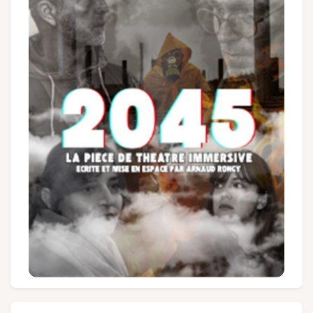
Gruppen und Reiseveranstalter
Folgen Sie uns
FR
EN
NL
DE