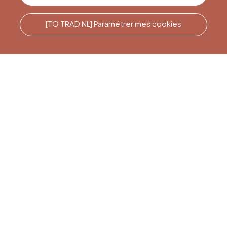
[TO TRAD NL] Paramétrer mes cookies
Rufen Sie uns an
Office du Tourisme de Liège
et Maison du Tourisme du
Pays de Liège.