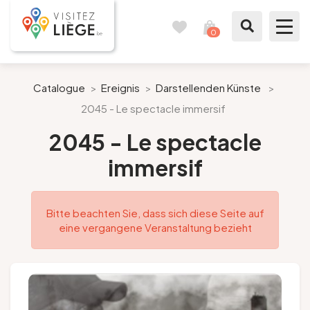
0
Reisetagebuch
Meinen
Warenkorb
ansehen
Was zu sehen / Was zu tun ist
Catalogue
>
Ereignis
>
Darstellenden Künste
>
2045 - Le spectacle immersif
Wie ein Bürger von Lüttich
2045 - Le spectacle
Meinen Aufenthalt vorbereiten
immersif
Unsere Vorschläge
Bitte beachten Sie, dass sich diese Seite auf
Stadt Lüttich
eine vergangene Veranstaltung bezieht
Agenda
Presse