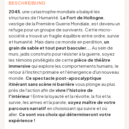
BESCHREIBUNG
2045
, une catastrophe mondiale a balayé les
structures de l’Humanité.
Le Fort de Hollogne
,
vestige de la Première Guerre Mondiale, est devenu un
refuge pour un groupe de survivants. Cette micro-
société a trouvé un fragile équilibre entre ordre, survie
et humanité. Mais dans ce monde en perdition,
un
grain de sable et tout peut basculer...
Au sein de
murs, jadis construits pour résister à la guerre, soyez
les témoins privilégiés de cette
pièce de théâtre
immersive
qui explore les comportements humains, le
retour à l'instinct primaire et l'émergence d'un nouveau
monde.
Ce spectacle post-apocalyptique
itinérant sans scène ni barrière
vous plonge au plus
près de l'action afin de
vivre l'histoire de
l'intérieur
! Entre la loyauté et la révolte, la foi et la
survie, les armes et la parole,
soyez maître de votre
parcours narratif
en choisissant qui suivre et où
aller.
Ce sont vos choix qui détermineront votre
expérience !