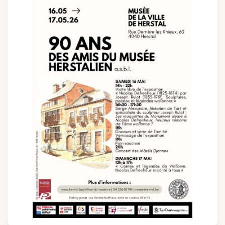
Gruppen und Reiseveranstalter
Folgen Sie uns
FR
EN
NL
DE