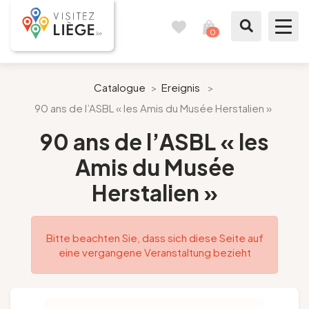
0
Reisetagebuch
Meinen
Warenkorb
ansehen
Was zu sehen / Was zu tun ist
Catalogue
>
Ereignis
>
90 ans de l’ASBL « les Amis du Musée Herstalien »
Wie ein Bürger von Lüttich
90 ans de l’ASBL « les
Meinen Aufenthalt vorbereiten
Amis du Musée
Herstalien »
Unsere Vorschläge
Stadt Lüttich
Bitte beachten Sie, dass sich diese Seite auf
eine vergangene Veranstaltung bezieht
Agenda
Presse