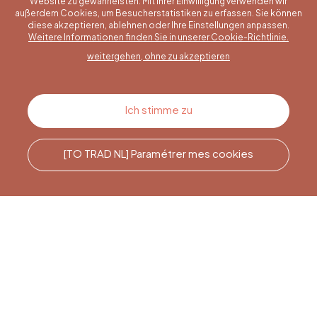
Website zu gewährleisten. Mit Ihrer Einwilligung verwenden wir
außerdem Cookies, um Besucherstatistiken zu erfassen. Sie können
diese akzeptieren, ablehnen oder Ihre Einstellungen anpassen.
Eine konkrete Frage?
Weitere Informationen finden Sie in unserer Cookie-Richtlinie.
weitergehen, ohne zu akzeptieren
Kontakt
Ich stimme zu
[TO TRAD NL] Paramétrer mes cookies
Rufen Sie uns an