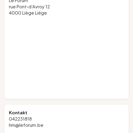
Le Forum
rue Pont-d’Avroy 12
4000 Liège Liège
Kontakt
042231818
hm@leforum.be