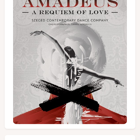
Gruppen und Reiseveranstalter
Folgen Sie uns
FR
EN
NL
DE