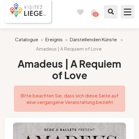
0
Reisetagebuch
Meinen
Warenkorb
ansehen
Was zu sehen / Was zu tun ist
Catalogue
>
Ereignis
>
Darstellenden Künste
>
Amadeus | A Requiem of Love
Wie ein Bürger von Lüttich
Amadeus | A Requiem
Meinen Aufenthalt vorbereiten
of Love
Unsere Vorschläge
Bitte beachten Sie, dass sich diese Seite auf
Stadt Lüttich
eine vergangene Veranstaltung bezieht
Agenda
Presse