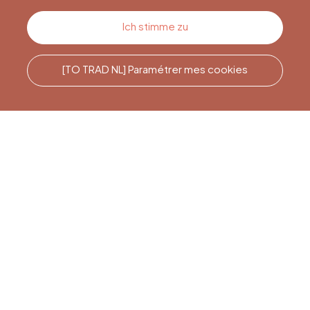
Kontakt
Ich stimme zu
[TO TRAD NL] Paramétrer mes cookies
Rufen Sie uns an
Office du Tourisme de Liège
et Maison du Tourisme du
Pays de Liège.