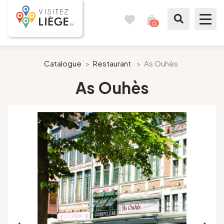
0
Reisetagebuch
Meinen
Warenkorb
ansehen
Was zu sehen / Was zu tun ist
Catalogue
>
Restaurant
>
As Ouhès
As Ouhès
Wie ein Bürger von Lüttich
Meinen Aufenthalt vorbereiten
Unsere Vorschläge
Stadt Lüttich
Agenda
Presse