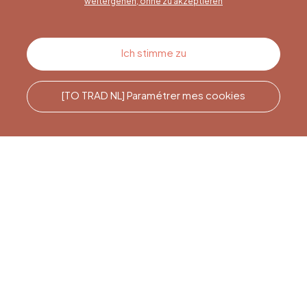
weitergehen, ohne zu akzeptieren
Kontakt
Ich stimme zu
[TO TRAD NL] Paramétrer mes cookies
Rufen Sie uns an
Office du Tourisme de Liège
et Maison du Tourisme du
Pays de Liège.