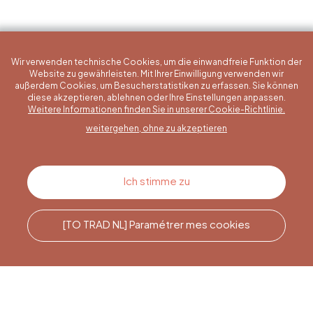
Wir verwenden technische Cookies, um die einwandfreie Funktion der
Website zu gewährleisten. Mit Ihrer Einwilligung verwenden wir
außerdem Cookies, um Besucherstatistiken zu erfassen. Sie können
diese akzeptieren, ablehnen oder Ihre Einstellungen anpassen.
Eine konkrete Frage?
Weitere Informationen finden Sie in unserer Cookie-Richtlinie.
weitergehen, ohne zu akzeptieren
Kontakt
Ich stimme zu
[TO TRAD NL] Paramétrer mes cookies
Rufen Sie uns an