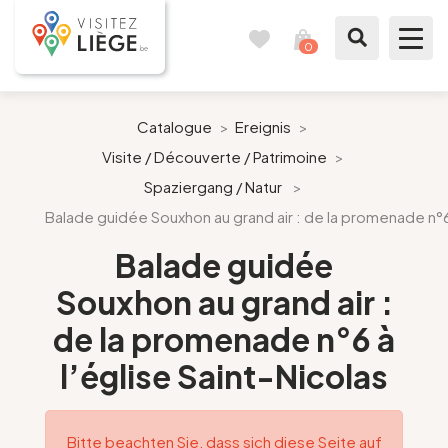
0
Reisetagebuch
Meinen
Warenkorb
ansehen
Was zu sehen / Was zu tun ist
Catalogue
>
Ereignis
>
Visite / Découverte / Patrimoine
>
Wie ein Bürger von Lüttich
Spaziergang / Natur
>
Balade guidée Souxhon au grand air : de la promenade n°6 
Meinen Aufenthalt vorbereiten
Balade guidée
Unsere Vorschläge
Souxhon au grand air :
Stadt Lüttich
de la promenade n°6 à
l’église Saint-Nicolas
Agenda
Presse
Bitte beachten Sie, dass sich diese Seite auf