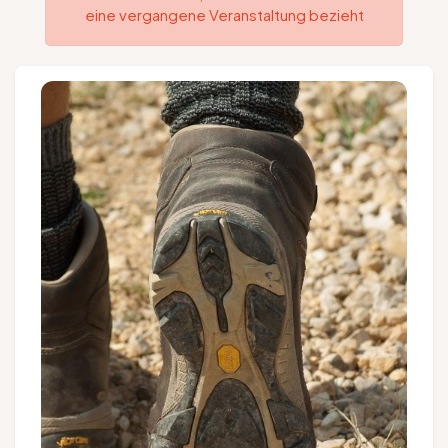
eine vergangene Veranstaltung bezieht
Gruppen und Reiseveranstalter
Folgen Sie uns
FR
EN
NL
DE