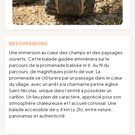
BESCHREIBUNG
Une immersion au cœur des champs et des paysages
ouverts. Cette balade guidée emmènera sur le
parcours de la promenade balisée nr 6. Au fil du
parcours, de magnifiques points de vue. La
promenade se clôturera par un passage dans le cœur
du village, avec un arrêt à la charmante petite église
Saint-Nicolas, unique dans l’entité à posséder un
carillon. Un lieu plein de caractère, apprécié pour son
atmosphère chaleureuse et l’accueil convivial. Une
balade accessible de ± 4 km (± 2h), entre nature,
panoramas et authenticité.