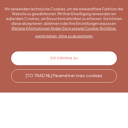
Wir verwenden technische Cookies, um die einwandfreie Funktion der
Website zu gewährleisten. Mit Ihrer Einwilligung verwenden wir
außerdem Cookies, um Besucherstatistiken zu erfassen. Sie können
diese akzeptieren, ablehnen oder Ihre Einstellungen anpassen.
Eine konkrete Frage?
Weitere Informationen finden Sie in unserer Cookie-Richtlinie.
weitergehen, ohne zu akzeptieren
Kontakt
Ich stimme zu
[TO TRAD NL] Paramétrer mes cookies
Rufen Sie uns an