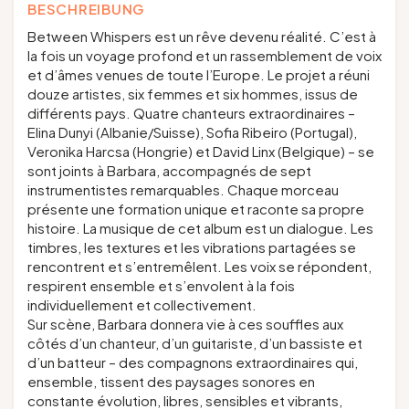
BESCHREIBUNG
Between Whispers est un rêve devenu réalité. C’est à
la fois un voyage profond et un rassemblement de voix
et d’âmes venues de toute l’Europe. Le projet a réuni
douze artistes, six femmes et six hommes, issus de
différents pays. Quatre chanteurs extraordinaires –
Elina Dunyi (Albanie/Suisse), Sofia Ribeiro (Portugal),
Veronika Harcsa (Hongrie) et David Linx (Belgique) – se
sont joints à Barbara, accompagnés de sept
instrumentistes remarquables. Chaque morceau
présente une formation unique et raconte sa propre
histoire. La musique de cet album est un dialogue. Les
timbres, les textures et les vibrations partagées se
rencontrent et s’entremêlent. Les voix se répondent,
respirent ensemble et s’envolent à la fois
individuellement et collectivement.
Sur scène, Barbara donnera vie à ces souffles aux
côtés d’un chanteur, d’un guitariste, d’un bassiste et
d’un batteur – des compagnons extraordinaires qui,
ensemble, tissent des paysages sonores en
constante évolution, libres, sensibles et vibrants,