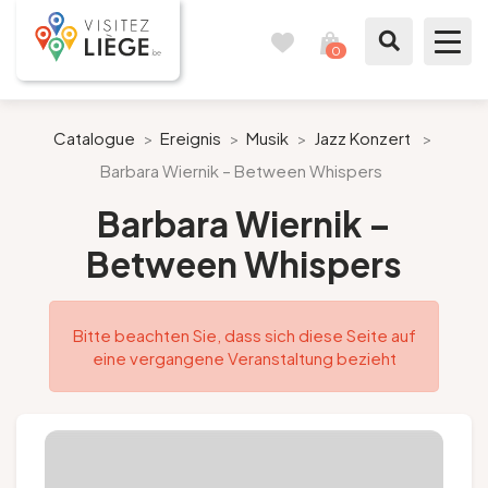
0
Reisetagebuch
Meinen
Warenkorb
ansehen
Was zu sehen / Was zu tun ist
Catalogue
>
Ereignis
>
Musik
>
Jazz Konzert
>
Barbara Wiernik – Between Whispers
Wie ein Bürger von Lüttich
Barbara Wiernik –
Meinen Aufenthalt vorbereiten
Between Whispers
Unsere Vorschläge
Bitte beachten Sie, dass sich diese Seite auf
Stadt Lüttich
eine vergangene Veranstaltung bezieht
Agenda
Presse