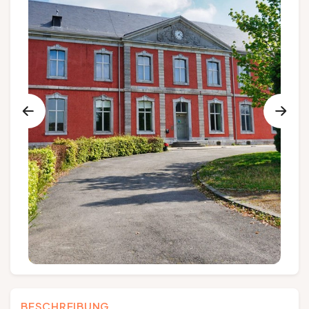
Gruppen und Reiseveranstalter
Folgen Sie uns
FR
EN
NL
DE
BESCHREIBUNG