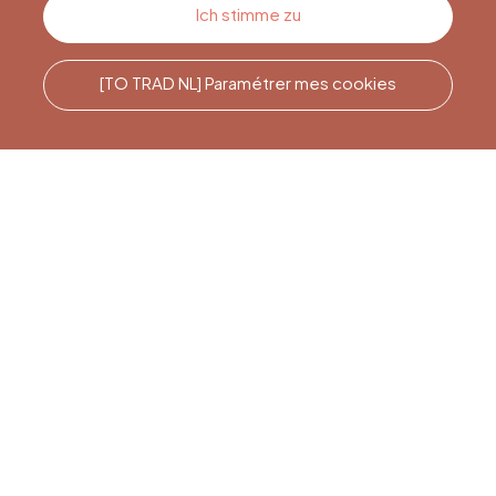
Kontakt
Ich stimme zu
[TO TRAD NL] Paramétrer mes cookies
Rufen Sie uns an
Office du Tourisme de Liège
et Maison du Tourisme du
Pays de Liège.