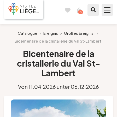
0
Reisetagebuch
Meinen
Warenkorb
ansehen
Was zu sehen / Was zu tun ist
Catalogue
>
Ereignis
>
Großes Ereignis
>
Bicentenaire de la cristallerie du Val St-Lambert
Wie ein Bürger von Lüttich
Bicentenaire de la
Meinen Aufenthalt vorbereiten
cristallerie du Val St-
Lambert
Unsere Vorschläge
Stadt Lüttich
Von 11.04.2026 unter 06.12.2026
Agenda
Presse