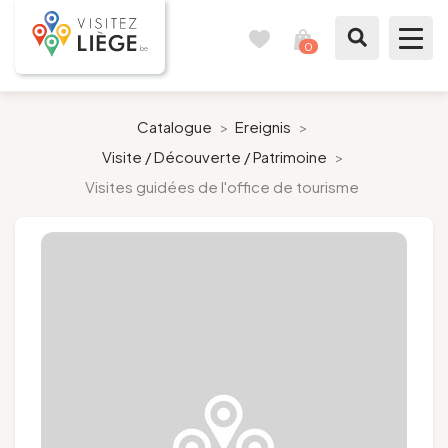
0
Reisetagebuch
Meinen
Warenkorb
ansehen
Was zu sehen / Was zu tun ist
Catalogue
>
Ereignis
>
Visite / Découverte / Patrimoine
>
Wie ein Bürger von Lüttich
Visites guidées de l'office de tourisme
Meinen Aufenthalt vorbereiten
Unsere Vorschläge
Stadt Lüttich
Agenda
Presse