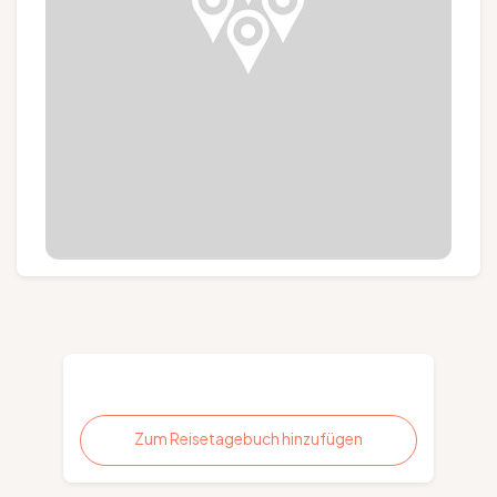
Gruppen und Reiseveranstalter
Folgen Sie uns
FR
EN
NL
DE
Zum Reisetagebuch hinzufügen