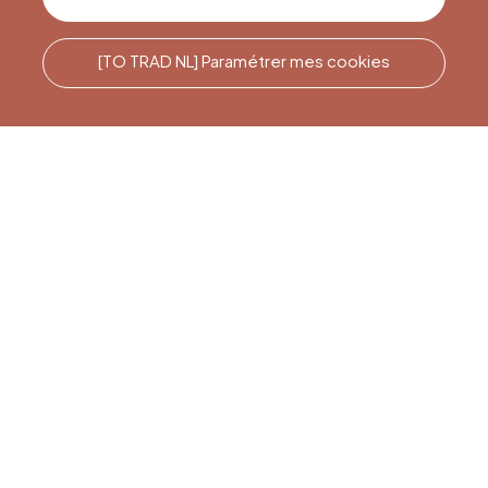
[TO TRAD NL] Paramétrer mes cookies
Rufen Sie uns an
Office du Tourisme de Liège
et Maison du Tourisme du
Pays de Liège.