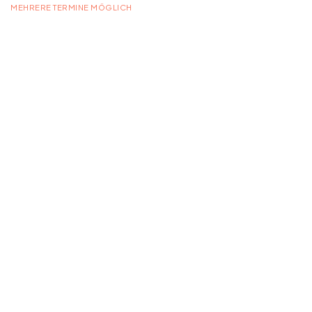
MEHRERE TERMINE MÖGLICH