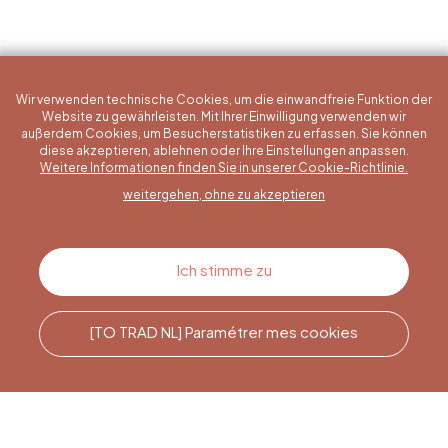
Wir verwenden technische Cookies, um die einwandfreie Funktion der
Website zu gewährleisten. Mit Ihrer Einwilligung verwenden wir
außerdem Cookies, um Besucherstatistiken zu erfassen. Sie können
diese akzeptieren, ablehnen oder Ihre Einstellungen anpassen.
Eine konkrete Frage?
Weitere Informationen finden Sie in unserer Cookie-Richtlinie.
weitergehen, ohne zu akzeptieren
Kontakt
Ich stimme zu
[TO TRAD NL] Paramétrer mes cookies
Rufen Sie uns an