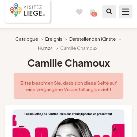
0
Reisetagebuch
Meinen
Warenkorb
ansehen
Was zu sehen / Was zu tun ist
Catalogue
>
Ereignis
>
Darstellenden Künste
>
Humor
>
Camille Chamoux
Wie ein Bürger von Lüttich
Camille Chamoux
Meinen Aufenthalt vorbereiten
Bitte beachten Sie, dass sich diese Seite auf
Unsere Vorschläge
eine vergangene Veranstaltung bezieht
Stadt Lüttich
Agenda
Presse