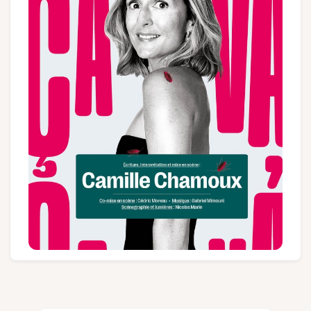
Gruppen und Reiseveranstalter
Folgen Sie uns
FR
EN
NL
DE