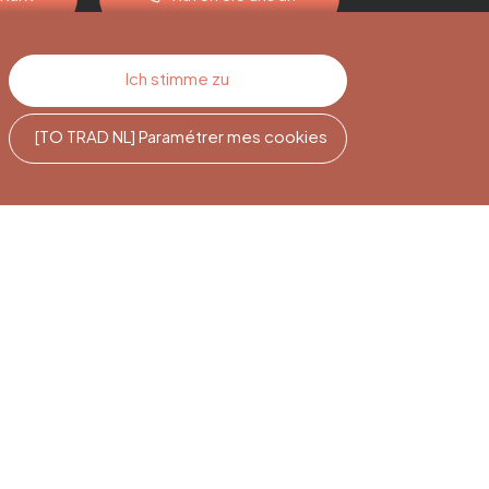
Ich stimme zu
[TO TRAD NL] Paramétrer mes cookies
e
Newsletter-
Abonnement
Melden Sie sich an, um auf dem
Laufenden zu bleiben.