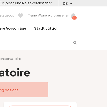
Gruppen und Reiseveranstalter
DE
setagebuch
Meinen Warenkorb ansehen
0
ere Vorschläge
Stadt Lüttich
onservatoire
atoire
ung bezieht