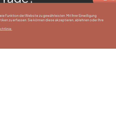
 Funktion der Website zu gewährleisten. Mit Ihrer Einwilligung
ken zu erfassen. Sie können diese akzeptieren, ablehnen oder Ihre
htlinie.
erstunden
Winterstunden
Unsere Adress
is 30/09
01/10 bis 15/05
Quai de la Goffe 13
4000 Liège
 bis Samstag
Montag bis Samstag
0 bis 17:00 Uhr
von 9:30 bis 16:30 Uhr
s und an
Sonntags und an
gen von 9:00
Feiertagen von 9:00
00 Uhr
bis 15:00 Uhr