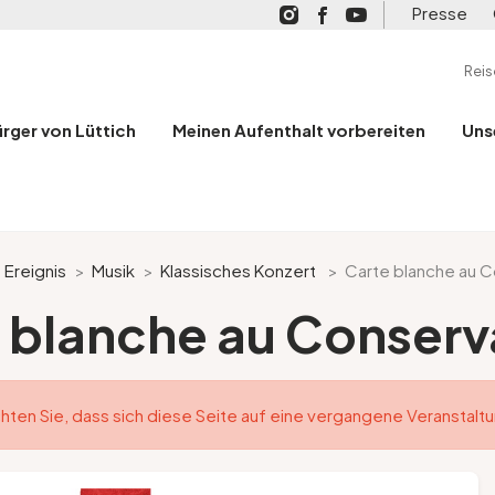
Presse
Rei
ürger von Lüttich
Meinen Aufenthalt vorbereiten
Uns
>
Ereignis
>
Musik
>
Klassisches Konzert
>
Carte blanche au C
 blanche au Conserv
hten Sie, dass sich diese Seite auf eine vergangene Veranstalt