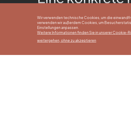
Wir verwenden technische Cookies, um die einwandfreie
verwenden wir außerdem Cookies, um Besucherstatisti
Einstellungen anpassen.
Weitere Informationen finden Sie in unserer Cookie-Ric
weitergehen, ohne zu akzeptieren
Somm
16/05 b
Office du Tourisme de Liège et
Montag
Maison du Tourisme du Pays de
von 9:3
Liège.
Sonntag
Feierta
bis 16: