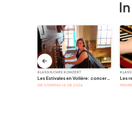
In
KLASSISCHES KONZERT
KLASS
Les Estivales en Volière: concert d'orgue | « Orgue en Volière » , les 3e dimanches du mois (été) audition d’orgue (accès libre)
ICH
DIE SONNTAG 16.08.2026
MEHRE