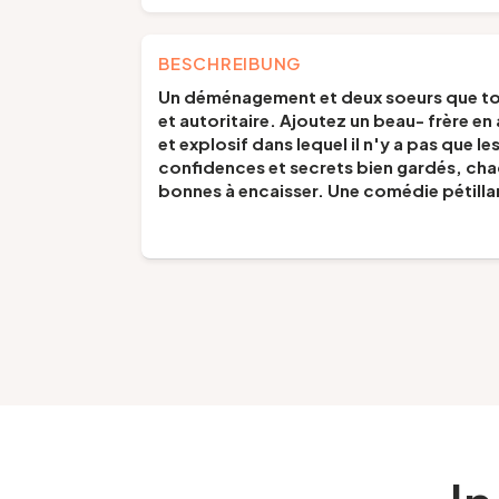
BESCHREIBUNG
Un déménagement et deux soeurs que tout
et autoritaire. Ajoutez un beau- frère e
et explosif dans lequel il n'y a pas que l
confidences et secrets bien gardés, chac
bonnes à encaisser. Une comédie pétillan