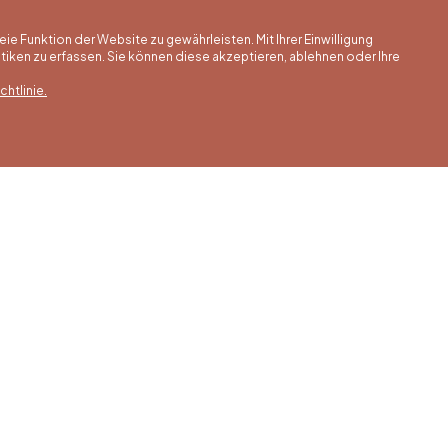
 Funktion der Website zu gewährleisten. Mit Ihrer Einwilligung
ken zu erfassen. Sie können diese akzeptieren, ablehnen oder Ihre
htlinie.
erstunden
Winterstunden
Unsere Adress
is 30/09
01/10 bis 15/05
Quai de la Goffe 13
4000 Liège
 bis Samstag
Montag bis Samstag
0 bis 17:00 Uhr
von 9:30 bis 16:30 Uhr
s und an
Sonntags und an
gen von 9:00
Feiertagen von 9:00
00 Uhr
bis 15:00 Uhr