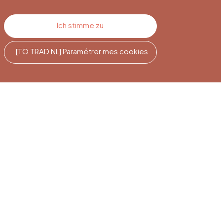
Ich stimme zu
[TO TRAD NL] Paramétrer mes cookies
e
Newsletter-
Abonnement
Melden Sie sich an, um auf dem
Laufenden zu bleiben.