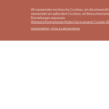
Wir verwenden technische Cookies, um die einwandfreie
verwenden wir außerdem Cookies, um Besucherstatisti
Einstellungen anpassen.
Weitere Informationen finden Sie in unserer Cookie-Ric
weitergehen, ohne zu akzeptieren
Somm
16/05 b
Office du Tourisme de Liège et
Montag
Maison du Tourisme du Pays de
von 9:3
Liège.
Sonntag
Feierta
bis 16: