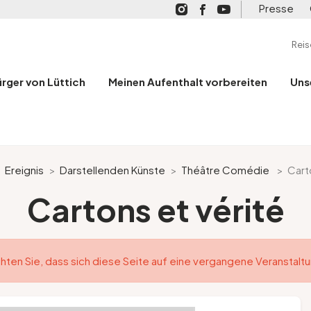
Presse
Rei
ürger von Lüttich
Meinen Aufenthalt vorbereiten
Uns
>
Ereignis
>
Darstellenden Künste
>
Théâtre Comédie
>
Cart
Cartons et vérité
hten Sie, dass sich diese Seite auf eine vergangene Veranstalt