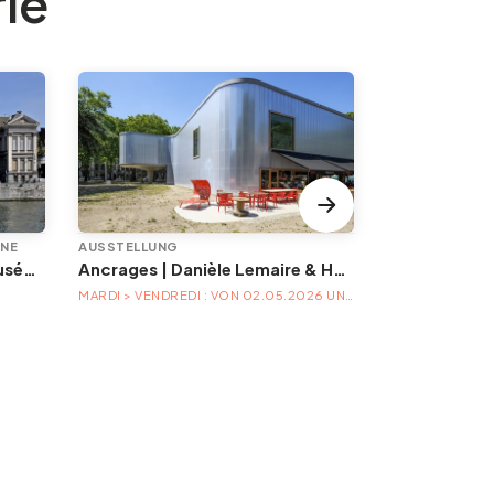
rie
INE
AUSSTELLUNG
EREIGNIS
Animations à l'Aquarium-Muséum
Ancrages | Danièle Lemaire & Hélène Locoge au Trinkhall museum
MARDI > VENDREDI : VON 02.05.2026 UNTER 04.04.2027