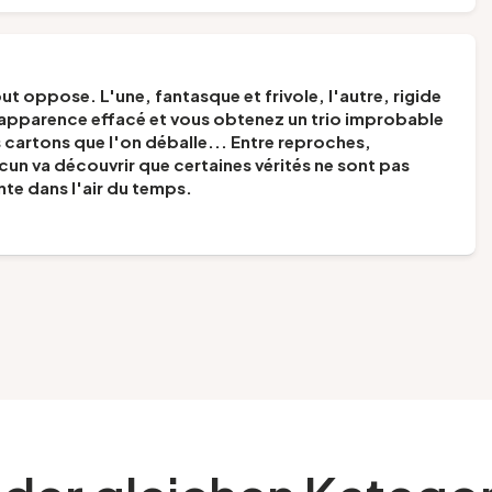
 oppose. L'une, fantasque et frivole, l'autre, rigide
n apparence effacé et vous obtenez un trio improbable
es cartons que l'on déballe... Entre reproches,
un va découvrir que certaines vérités ne sont pas
te dans l'air du temps.