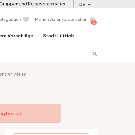
Gruppen und Reiseveranstalter
DE
setagebuch
Meinen Warenkorb ansehen
0
ere Vorschläge
Stadt Lüttich
ons et vérité
ung bezieht