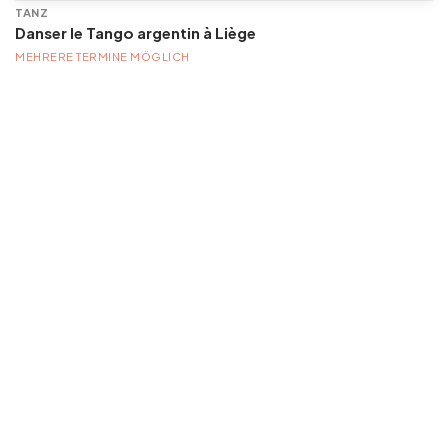
TANZ
Danser le Tango argentin à Liège
MEHRERE TERMINE MÖGLICH