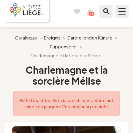
0
Reisetagebuch
Meinen
Warenkorb
ansehen
Was zu sehen / Was zu tun ist
Catalogue
>
Ereignis
>
Darstellenden Künste
>
Puppenspiel
>
Wie ein Bürger von Lüttich
Charlemagne et la sorcière Mélise
Meinen Aufenthalt vorbereiten
Charlemagne et la
sorcière Mélise
Unsere Vorschläge
Stadt Lüttich
Bitte beachten Sie, dass sich diese Seite auf
eine vergangene Veranstaltung bezieht
Agenda
Presse