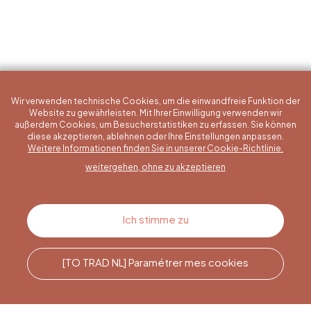
Wir verwenden technische Cookies, um die einwandfreie Funktion der
Website zu gewährleisten. Mit Ihrer Einwilligung verwenden wir
außerdem Cookies, um Besucherstatistiken zu erfassen. Sie können
diese akzeptieren, ablehnen oder Ihre Einstellungen anpassen.
Eine konkrete Frage?
Weitere Informationen finden Sie in unserer Cookie-Richtlinie.
weitergehen, ohne zu akzeptieren
Kontakt
Ich stimme zu
[TO TRAD NL] Paramétrer mes cookies
Rufen Sie uns an