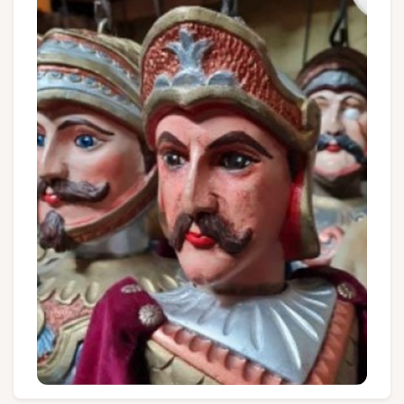
Gruppen und Reiseveranstalter
Folgen Sie uns
FR
EN
NL
DE