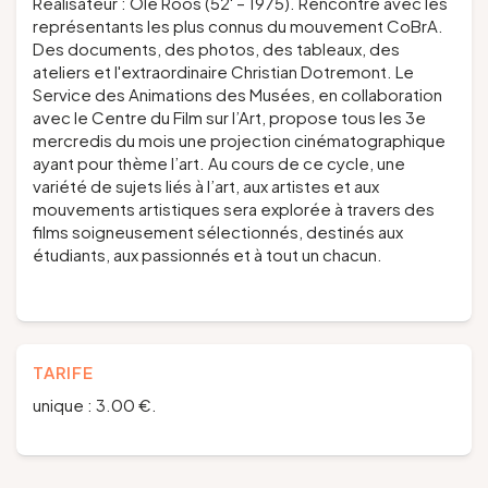
Réalisateur : Ole Roos (52' – 1975). Rencontre avec les
représentants les plus connus du mouvement CoBrA.
Des documents, des photos, des tableaux, des
ateliers et l'extraordinaire Christian Dotremont. Le
Service des Animations des Musées, en collaboration
avec le Centre du Film sur l’Art, propose tous les 3e
mercredis du mois une projection cinématographique
ayant pour thème l’art. Au cours de ce cycle, une
variété de sujets liés à l’art, aux artistes et aux
mouvements artistiques sera explorée à travers des
films soigneusement sélectionnés, destinés aux
étudiants, aux passionnés et à tout un chacun.
TARIFE
unique : 3.00 €.