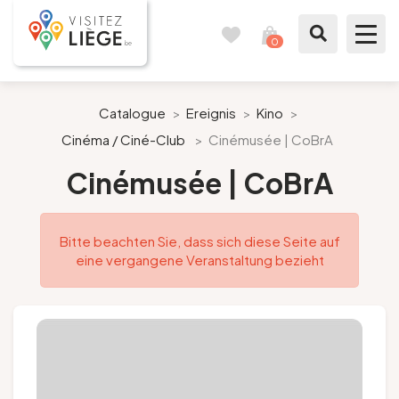
0
Reisetagebuch
Meinen
Warenkorb
ansehen
Was zu sehen / Was zu tun ist
Catalogue
>
Ereignis
>
Kino
>
Cinéma / Ciné-Club
>
Cinémusée | CoBrA
Wie ein Bürger von Lüttich
Cinémusée | CoBrA
Meinen Aufenthalt vorbereiten
Bitte beachten Sie, dass sich diese Seite auf
Unsere Vorschläge
eine vergangene Veranstaltung bezieht
Stadt Lüttich
Agenda
Presse