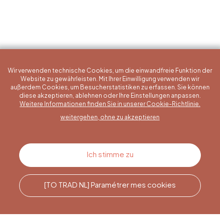
Wir verwenden technische Cookies, um die einwandfreie Funktion der
Website zu gewährleisten. Mit Ihrer Einwilligung verwenden wir
außerdem Cookies, um Besucherstatistiken zu erfassen. Sie können
diese akzeptieren, ablehnen oder Ihre Einstellungen anpassen.
Eine konkrete Frage?
Weitere Informationen finden Sie in unserer Cookie-Richtlinie.
weitergehen, ohne zu akzeptieren
Kontakt
Ich stimme zu
[TO TRAD NL] Paramétrer mes cookies
Rufen Sie uns an