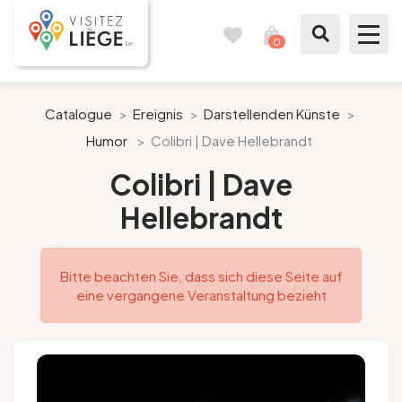
0
Reisetagebuch
Meinen
Warenkorb
ansehen
Was zu sehen / Was zu tun ist
Catalogue
>
Ereignis
>
Darstellenden Künste
>
Humor
>
Colibri | Dave Hellebrandt
Wie ein Bürger von Lüttich
Colibri | Dave
Meinen Aufenthalt vorbereiten
Hellebrandt
Unsere Vorschläge
Bitte beachten Sie, dass sich diese Seite auf
Stadt Lüttich
eine vergangene Veranstaltung bezieht
Agenda
Presse