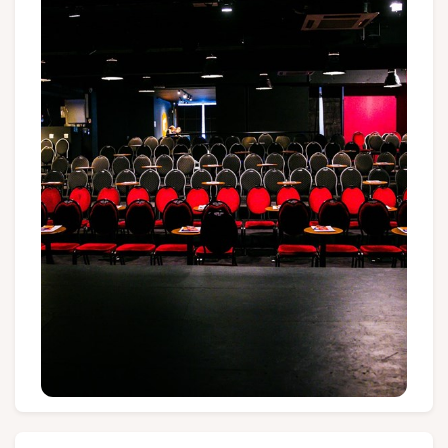
Gruppen und Reiseveranstalter
Folgen Sie uns
FR
EN
NL
DE