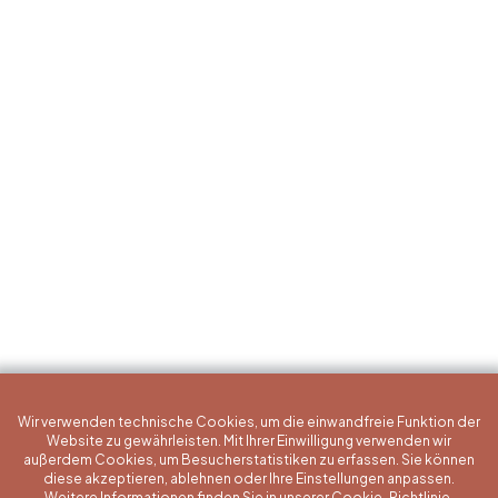
Wir verwenden technische Cookies, um die einwandfreie Funktion der
Website zu gewährleisten. Mit Ihrer Einwilligung verwenden wir
außerdem Cookies, um Besucherstatistiken zu erfassen. Sie können
diese akzeptieren, ablehnen oder Ihre Einstellungen anpassen.
Weitere Informationen finden Sie in unserer Cookie-Richtlinie.