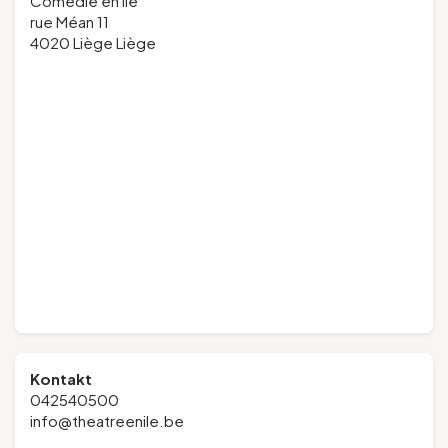
Comédie en île
rue Méan 11
4020 Liège Liège
Kontakt
042540500
info@theatreenile.be