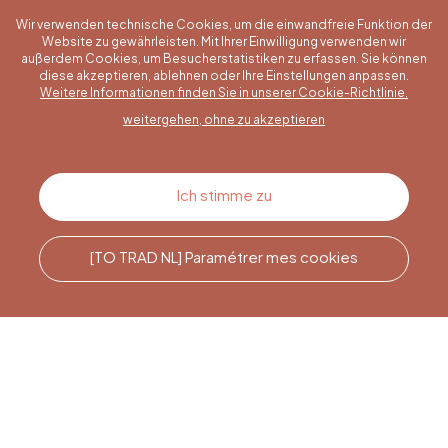
Wir verwenden technische Cookies, um die einwandfreie Funktion der
Website zu gewährleisten. Mit Ihrer Einwilligung verwenden wir
außerdem Cookies, um Besucherstatistiken zu erfassen. Sie können
diese akzeptieren, ablehnen oder Ihre Einstellungen anpassen.
Eine konkrete Frage?
Weitere Informationen finden Sie in unserer Cookie-Richtlinie.
weitergehen, ohne zu akzeptieren
Kontakt
Ich stimme zu
[TO TRAD NL] Paramétrer mes cookies
Rufen Sie uns an