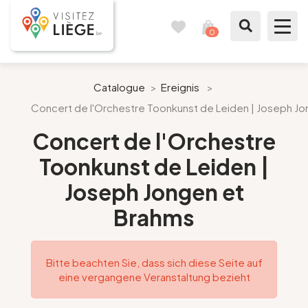
0
Reisetagebuch
Meinen
Warenkorb
ansehen
Was zu sehen / Was zu tun ist
Catalogue
>
Ereignis
>
Concert de l'Orchestre Toonkunst de Leiden | Joseph J
Wie ein Bürger von Lüttich
Concert de l'Orchestre
Meinen Aufenthalt vorbereiten
Toonkunst de Leiden |
Joseph Jongen et
Unsere Vorschläge
Brahms
Stadt Lüttich
Agenda
Bitte beachten Sie, dass sich diese Seite auf
eine vergangene Veranstaltung bezieht
Presse