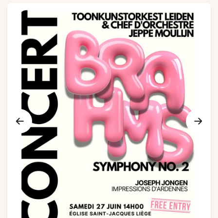
Gruppen und Reiseveranstalter
Folgen Sie uns
FR
EN
NL
DE