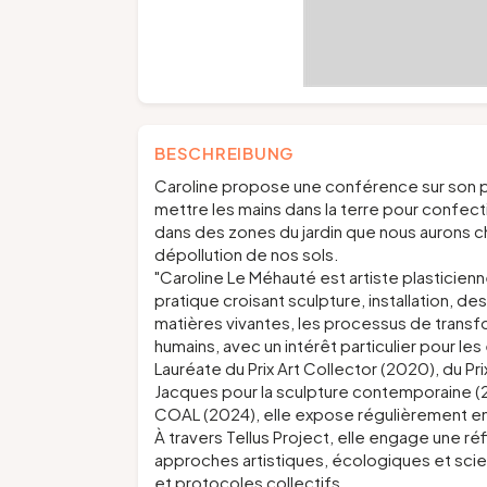
BESCHREIBUNG
Caroline propose une conférence sur son pr
mettre les mains dans la terre pour confec
dans des zones du jardin que nous aurons 
dépollution de nos sols.
"Caroline Le Méhauté est artiste plasticienne
pratique croisant sculpture, installation, d
matières vivantes, les processus de transfo
humains, avec un intérêt particulier pour le
Lauréate du Prix Art Collector (2020), du Pr
Jacques pour la sculpture contemporaine (20
COAL (2024), elle expose régulièrement en B
À travers Tellus Project, elle engage une réf
approches artistiques, écologiques et scient
et protocoles collectifs.