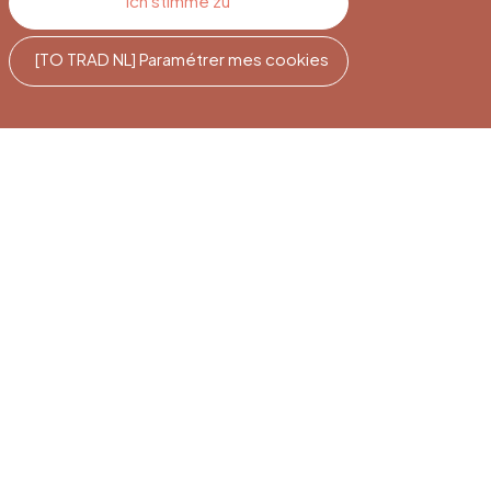
Ich stimme zu
[TO TRAD NL] Paramétrer mes cookies
e
Newsletter-
Abonnement
Melden Sie sich an, um auf dem
Laufenden zu bleiben.