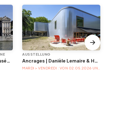
INE
AUSSTELLUNG
EREIGNIS
Animations à l'Aquarium-Muséum
Ancrages | Danièle Lemaire & Hélène Locoge au Trinkhall museum
MARDI > VENDREDI : VON 02.05.2026 UNTER 04.04.2027