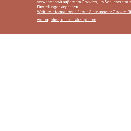
verwenden wir außerdem Cookies, um Besucherstatisti
Einstellungen anpassen.
Weitere Informationen finden Sie in unserer Cookie-Ric
weitergehen, ohne zu akzeptieren
Somm
16/05 b
Office du Tourisme de Liège et
Montag
Maison du Tourisme du Pays de
von 9:3
Liège.
Sonntag
Feierta
bis 16: