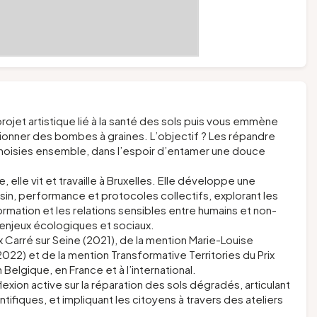
ojet artistique lié à la santé des sols puis vous emmène
tionner des bombes à graines. L’objectif ? Les répandre
choisies ensemble, dans l’espoir d’entamer une douce
, elle vit et travaille à Bruxelles. Elle développe une
essin, performance et protocoles collectifs, explorant les
rmation et les relations sensibles entre humains et non-
s enjeux écologiques et sociaux.
ix Carré sur Seine (2021), de la mention Marie-Louise
22) et de la mention Transformative Territories du Prix
elgique, en France et à l’international.
lexion active sur la réparation des sols dégradés, articulant
ifiques, et impliquant les citoyens à travers des ateliers