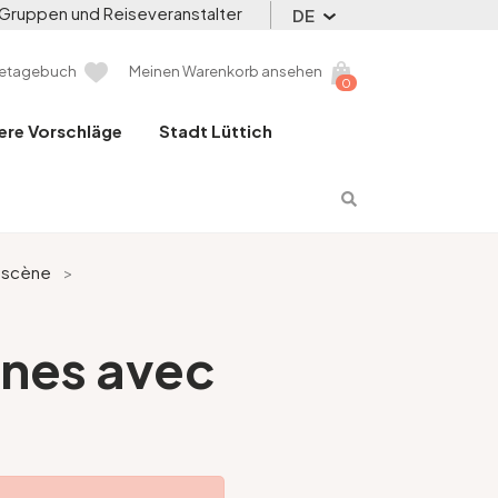
Gruppen und Reiseveranstalter
DE
setagebuch
Meinen Warenkorb ansehen
0
ere Vorschläge
Stadt Lüttich
a scène
>
ines avec
é