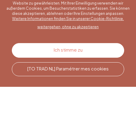
Website zu gewährleisten. Mit Ihrer Einwilligung verwenden wir
außerdem Cookies, um Besucherstatistiken zu erfassen. Sie können
diese akzeptieren, ablehnen oder Ihre Einstellungen anpassen.
Eine konkrete Frage?
Weitere Informationen finden Sie in unserer Cookie-Richtlinie.
weitergehen, ohne zu akzeptieren
Kontakt
Ich stimme zu
[TO TRAD NL] Paramétrer mes cookies
Rufen Sie uns an