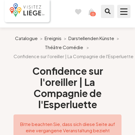
0
Reisetagebuch
Meinen
Warenkorb
ansehen
Was zu sehen / Was zu tun ist
Catalogue
>
Ereignis
>
Darstellenden Künste
>
Théâtre Comédie
>
Wie ein Bürger von Lüttich
Confidence sur l'oreiller | La Compagnie de l'Esperluette
Meinen Aufenthalt vorbereiten
Confidence sur
l'oreiller | La
Unsere Vorschläge
Compagnie de
Stadt Lüttich
l'Esperluette
Agenda
Bitte beachten Sie, dass sich diese Seite auf
eine vergangene Veranstaltung bezieht
Presse