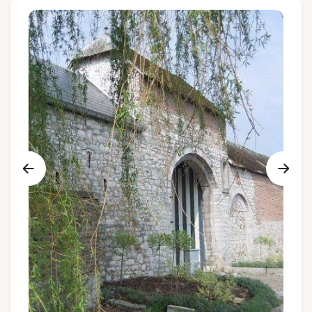
Gruppen und Reiseveranstalter
Folgen Sie uns
FR
EN
NL
DE