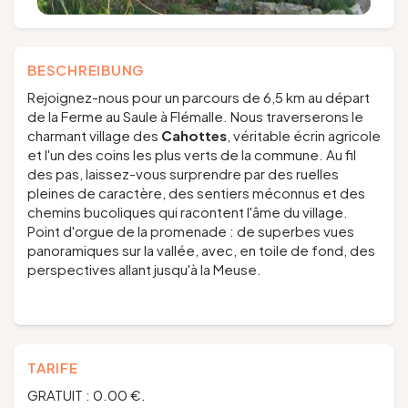
BESCHREIBUNG
Rejoignez-nous pour un parcours de 6,5 km au départ
de la Ferme au Saule à Flémalle. Nous traverserons le
charmant village des
Cahottes
, véritable écrin agricole
et l'un des coins les plus verts de la commune. Au fil
des pas, laissez-vous surprendre par des ruelles
pleines de caractère, des sentiers méconnus et des
chemins bucoliques qui racontent l'âme du village.
Point d'orgue de la promenade : de superbes vues
panoramiques sur la vallée, avec, en toile de fond, des
perspectives allant jusqu'à la Meuse.
TARIFE
GRATUIT : 0.00 €.