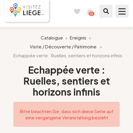
0
Reisetagebuch
Meinen
Warenkorb
ansehen
Was zu sehen / Was zu tun ist
Catalogue
>
Ereignis
>
Visite / Découverte / Patrimoine
>
Wie ein Bürger von Lüttich
Echappée verte : Ruelles, sentiers et horizons infinis
Meinen Aufenthalt vorbereiten
Echappée verte :
Ruelles, sentiers et
Unsere Vorschläge
horizons infinis
Stadt Lüttich
Bitte beachten Sie, dass sich diese Seite auf
Agenda
eine vergangene Veranstaltung bezieht
Presse