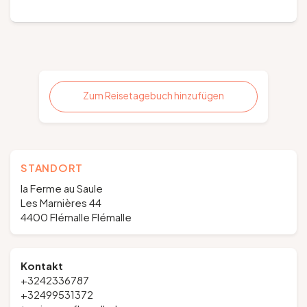
Zum Reisetagebuch hinzufügen
STANDORT
la Ferme au Saule
Les Marnières 44
4400 Flémalle Flémalle
Kontakt
+3242336787
+32499531372