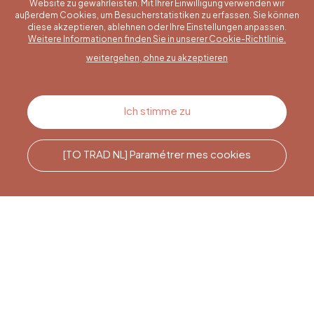
Website zu gewährleisten. Mit Ihrer Einwilligung verwenden wir
außerdem Cookies, um Besucherstatistiken zu erfassen. Sie können
diese akzeptieren, ablehnen oder Ihre Einstellungen anpassen.
Eine konkrete Frage?
Weitere Informationen finden Sie in unserer Cookie-Richtlinie.
weitergehen, ohne zu akzeptieren
Kontakt
Ich stimme zu
[TO TRAD NL] Paramétrer mes cookies
Rufen Sie uns an