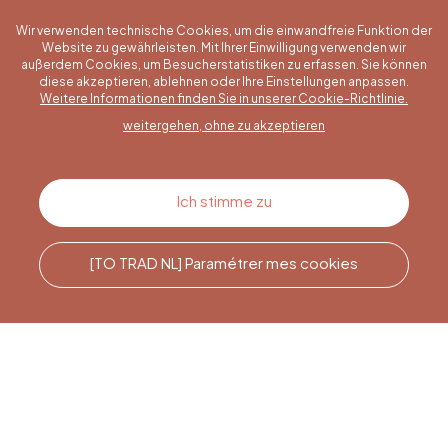
Wir verwenden technische Cookies, um die einwandfreie Funktion der
Website zu gewährleisten. Mit Ihrer Einwilligung verwenden wir
außerdem Cookies, um Besucherstatistiken zu erfassen. Sie können
diese akzeptieren, ablehnen oder Ihre Einstellungen anpassen.
Eine konkrete Frage?
Weitere Informationen finden Sie in unserer Cookie-Richtlinie.
weitergehen, ohne zu akzeptieren
Kontakt
Ich stimme zu
[TO TRAD NL] Paramétrer mes cookies
Rufen Sie uns an