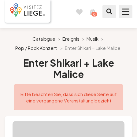
0
Reisetagebuch
Meinen
Warenkorb
ansehen
Was zu sehen / Was zu tun ist
Catalogue
>
Ereignis
>
Musik
>
Pop / Rock Konzert
>
Enter Shikari + Lake Malice
Wie ein Bürger von Lüttich
Enter Shikari + Lake
Meinen Aufenthalt vorbereiten
Malice
Unsere Vorschläge
Bitte beachten Sie, dass sich diese Seite auf
Stadt Lüttich
eine vergangene Veranstaltung bezieht
Agenda
Presse