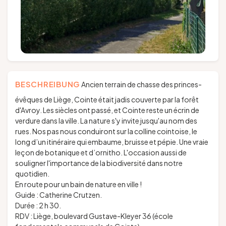
BESCHREIBUNG
Ancien terrain de chasse des princes-
évêques de Liège, Cointe était jadis couverte par la forêt
d'Avroy. Les siècles ont passé, et Cointe reste un écrin de
verdure dans la ville. La nature s'y invite jusqu'au nom des
rues. Nos pas nous conduiront sur la colline cointoise, le
long d’un itinéraire qui embaume, bruisse et pépie. Une vraie
leçon de botanique et d’ornitho. L'occasion aussi de
souligner l'importance de la biodiversité dans notre
quotidien.
En route pour un bain de nature en ville !
Guide : Catherine Crutzen.
Durée : 2 h 30.
RDV : Liège, boulevard Gustave-Kleyer 36 (école