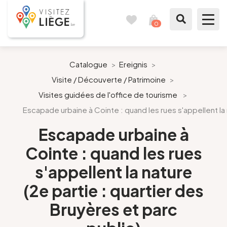
0
Reisetagebuch
Meinen
Warenkorb
ansehen
Was zu sehen / Was zu tun ist
Catalogue
>
Ereignis
>
Visite / Découverte / Patrimoine
>
Wie ein Bürger von Lüttich
Visites guidées de l'office de tourisme
>
Escapade urbaine à Cointe : quand les rues s'appellent la 
Meinen Aufenthalt vorbereiten
Escapade urbaine à
Unsere Vorschläge
Cointe : quand les rues
Stadt Lüttich
s'appellent la nature
(2e partie : quartier des
Agenda
Bruyères et parc
Presse