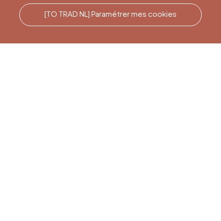
[TO TRAD NL] Paramétrer mes cookies
Rufen Sie uns an
Office du Tourisme de Liège
et Maison du Tourisme du
Pays de Liège.