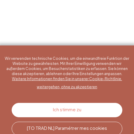
Wir verwenden technische Cookies, um die einwandfreie Funktion der
Website zu gewährleisten. Mit Ihrer Einwilligung verwenden wir
außerdem Cookies, um Besucherstatistiken zu erfassen. Sie können
diese akzeptieren, ablehnen oder Ihre Einstellungen anpassen.
Eine konkrete Frage?
Weitere Informationen finden Sie in unserer Cookie-Richtlinie.
weitergehen, ohne zu akzeptieren
Kontakt
Ich stimme zu
[TO TRAD NL] Paramétrer mes cookies
Rufen Sie uns an