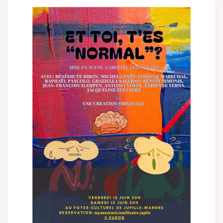
Gruppen und Reiseveranstalter
Folgen Sie uns
FR
EN
NL
DE