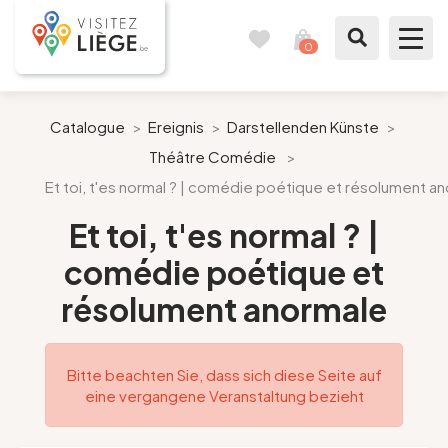
0
Reisetagebuch
Meinen
Warenkorb
ansehen
Was zu sehen / Was zu tun ist
Catalogue
>
Ereignis
>
Darstellenden Künste
>
Théâtre Comédie
>
Wie ein Bürger von Lüttich
Et toi, t'es normal ? | comédie poétique et résolument a
Meinen Aufenthalt vorbereiten
Et toi, t'es normal ? |
comédie poétique et
Unsere Vorschläge
résolument anormale
Stadt Lüttich
Bitte beachten Sie, dass sich diese Seite auf
Agenda
eine vergangene Veranstaltung bezieht
Presse