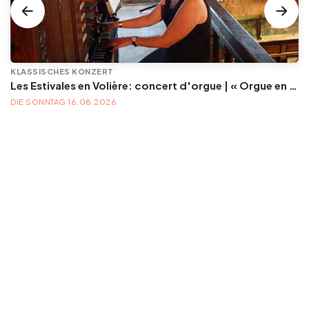
KLASSISCHES KONZERT
Les Estivales en Volière: concert d'orgue | « Orgue en Volière » , les 3e dimanches du mois (été) audition d’orgue (accès libre)
DIE SONNTAG 16.08.2026