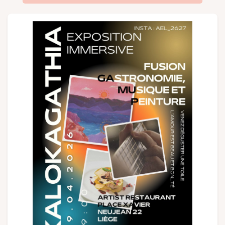
Gruppen und Reiseveranstalter
Folgen Sie uns
FR
EN
NL
DE