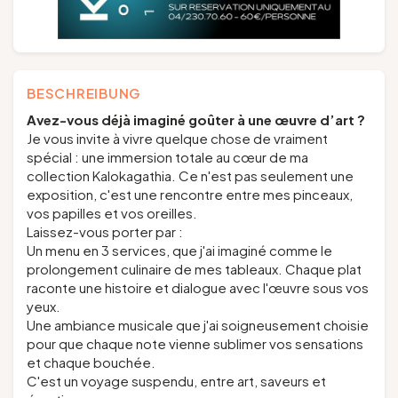
BESCHREIBUNG
Avez-vous déjà imaginé goûter à une œuvre d’art ?
Je vous invite à vivre quelque chose de vraiment
spécial : une immersion totale au cœur de ma
collection Kalokagathia. Ce n'est pas seulement une
exposition, c'est une rencontre entre mes pinceaux,
vos papilles et vos oreilles.
Laissez-vous porter par :
Un menu en 3 services, que j'ai imaginé comme le
prolongement culinaire de mes tableaux. Chaque plat
raconte une histoire et dialogue avec l'œuvre sous vos
yeux.
Une ambiance musicale que j'ai soigneusement choisie
pour que chaque note vienne sublimer vos sensations
et chaque bouchée.
C'est un voyage suspendu, entre art, saveurs et