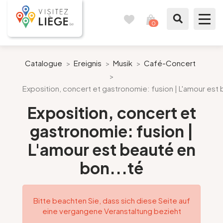
0
Reisetagebuch
Meinen
Warenkorb
ansehen
Was zu sehen / Was zu tun ist
Catalogue
>
Ereignis
>
Musik
>
Café-Concert
>
Wie ein Bürger von Lüttich
Exposition, concert et gastronomie: fusion | L'amour est
Exposition, concert et
Meinen Aufenthalt vorbereiten
gastronomie: fusion |
Unsere Vorschläge
L'amour est beauté en
bon...té
Stadt Lüttich
Agenda
Bitte beachten Sie, dass sich diese Seite auf
eine vergangene Veranstaltung bezieht
Presse