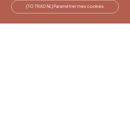
[TO TRAD NL] Paramétrer mes cookies
Rufen Sie uns an
Office du Tourisme de Liège
et Maison du Tourisme du
Pays de Liège.