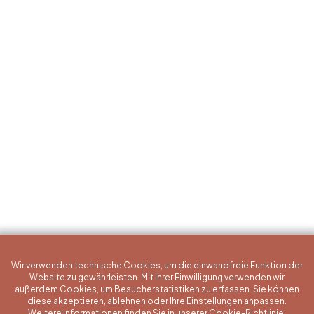
Wir verwenden technische Cookies, um die einwandfreie Funktion der
Website zu gewährleisten. Mit Ihrer Einwilligung verwenden wir
außerdem Cookies, um Besucherstatistiken zu erfassen. Sie können
diese akzeptieren, ablehnen oder Ihre Einstellungen anpassen.
Weitere Informationen finden Sie in unserer Cookie-Richtlinie.