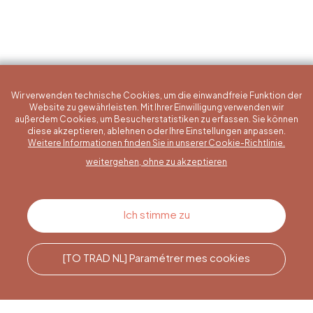
Wir verwenden technische Cookies, um die einwandfreie Funktion der
Website zu gewährleisten. Mit Ihrer Einwilligung verwenden wir
außerdem Cookies, um Besucherstatistiken zu erfassen. Sie können
diese akzeptieren, ablehnen oder Ihre Einstellungen anpassen.
Eine konkrete Frage?
Weitere Informationen finden Sie in unserer Cookie-Richtlinie.
weitergehen, ohne zu akzeptieren
Kontakt
Ich stimme zu
[TO TRAD NL] Paramétrer mes cookies
Rufen Sie uns an