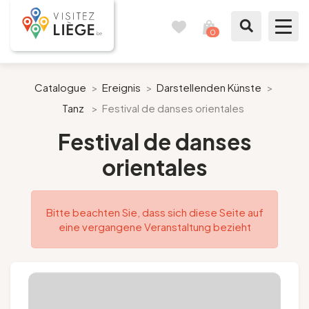
0
Reisetagebuch
Meinen
Warenkorb
ansehen
Was zu sehen / Was zu tun ist
Catalogue
>
Ereignis
>
Darstellenden Künste
>
Tanz
>
Festival de danses orientales
Wie ein Bürger von Lüttich
Festival de danses
Meinen Aufenthalt vorbereiten
orientales
Unsere Vorschläge
Bitte beachten Sie, dass sich diese Seite auf
Stadt Lüttich
eine vergangene Veranstaltung bezieht
Agenda
Presse