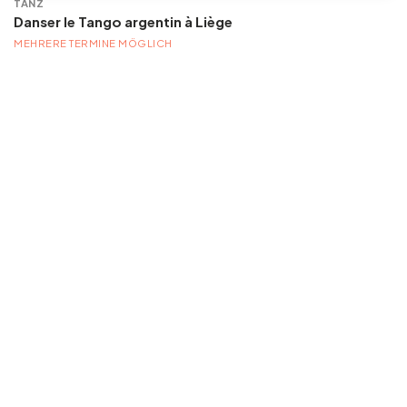
TANZ
Danser le Tango argentin à Liège
MEHRERE TERMINE MÖGLICH