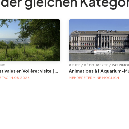
 der gleichen Katego
UNG
VISITE / DÉCOUVERTE / PATRIMO
Les Estivales en Volière: visite | Herborisons autour de Volière
EITAG 14.08.2026
MEHRERE TERMINE MÖGLICH