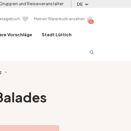
Gruppen und Reiseveranstalter
DE
setagebuch
Meinen Warenkorb ansehen
0
ere Vorschläge
Stadt Lüttich
g
>
 Balades