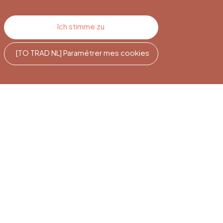
Ich stimme zu
[TO TRAD NL] Paramétrer mes cookies
e
Newsletter-
Abonnement
Melden Sie sich an, um auf dem
Laufenden zu bleiben.