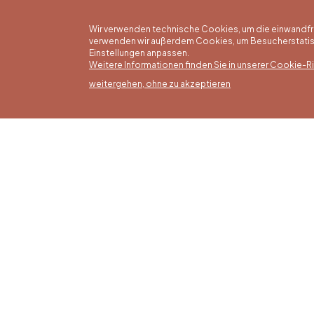
Wir verwenden technische Cookies, um die einwandfreie
verwenden wir außerdem Cookies, um Besucherstatisti
Einstellungen anpassen.
Weitere Informationen finden Sie in unserer Cookie-Ric
weitergehen, ohne zu akzeptieren
Somm
16/05 b
Office du Tourisme de Liège et
Montag
Maison du Tourisme du Pays de
von 9:3
Liège.
Sonntag
Feierta
bis 16: