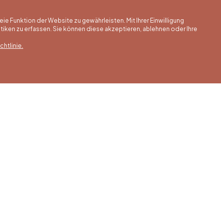
 Funktion der Website zu gewährleisten. Mit Ihrer Einwilligung
ken zu erfassen. Sie können diese akzeptieren, ablehnen oder Ihre
htlinie.
erstunden
Winterstunden
Unsere Adress
is 30/09
01/10 bis 15/05
Quai de la Goffe 13
4000 Liège
 bis Samstag
Montag bis Samstag
0 bis 17:00 Uhr
von 9:30 bis 16:30 Uhr
s und an
Sonntags und an
gen von 9:00
Feiertagen von 9:00
00 Uhr
bis 15:00 Uhr