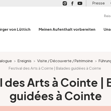
Presse
Rei
ürger von Lüttich
Meinen Aufenthalt vorbereiten
Uns
alogue
>
Ereignis
>
Visite / Découverte / Patrimoine
>
Führun
Festival des Arts à Cointe | Balades guidées à Cointe
l des Arts à Cointe |
guidées à Cointe