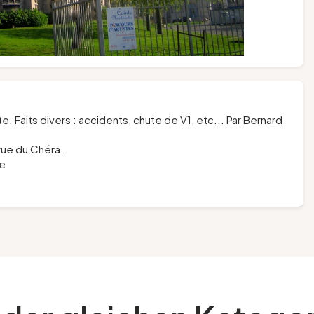
Faits divers : accidents, chute de V1, etc... Par Bernard
 rue du Chéra.
be