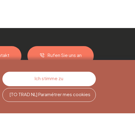
takt
Rufen Sie uns an
Ich stimme zu
[TO TRAD NL] Paramétrer mes cookies
e
Newsletter-
Abonnement
Melden Sie sich an, um auf dem