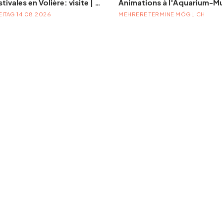
Les Estivales en Volière: visite | Herborisons autour de Volière
EITAG 14.08.2026
MEHRERE TERMINE MÖGLICH