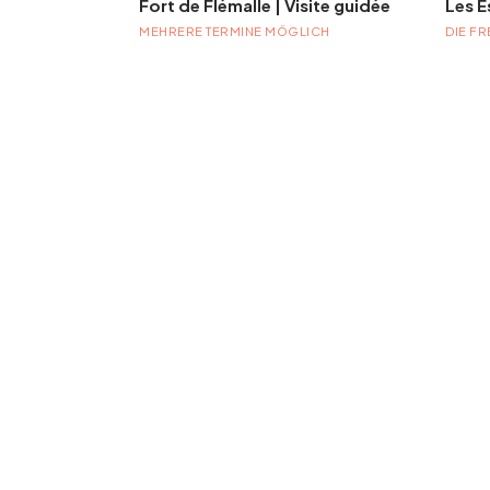
Fort de Flémalle | Visite guidée
2026
MEHRERE TERMINE MÖGLICH
DIE FR