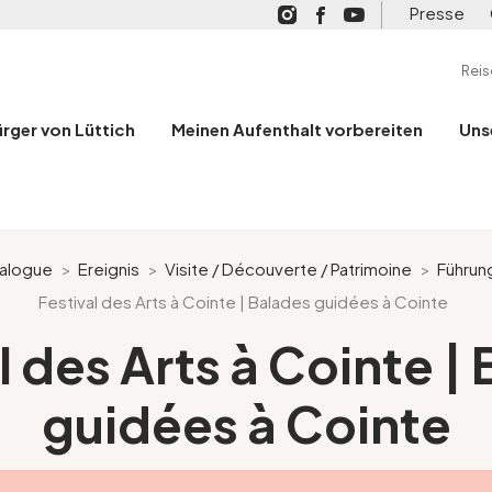
Presse
Rei
ürger von Lüttich
Meinen Aufenthalt vorbereiten
Uns
alogue
>
Ereignis
>
Visite / Découverte / Patrimoine
>
Führun
Festival des Arts à Cointe | Balades guidées à Cointe
l des Arts à Cointe |
guidées à Cointe