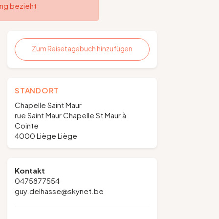
ung bezieht
Zum Reisetagebuch hinzufügen
STANDORT
Chapelle Saint Maur
rue Saint Maur Chapelle St Maur à
Cointe
4000 Liège Liège
Kontakt
0475877554
guy.delhasse@skynet.be