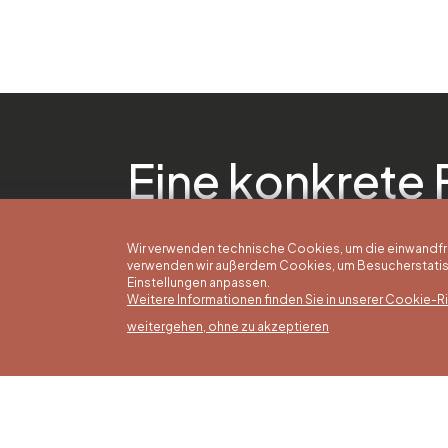
Eine konkrete 
Wir verwenden technische Cookies, um die einwandfreie
verwenden wir außerdem Cookies, um Besucherstatisti
Einstellungen anpassen.
Weitere Informationen finden Sie in unserer Cookie-Ric
weitergehen, ohne zu akzeptieren
Somm
16/05 b
Office du Tourisme de Liège et
Montag