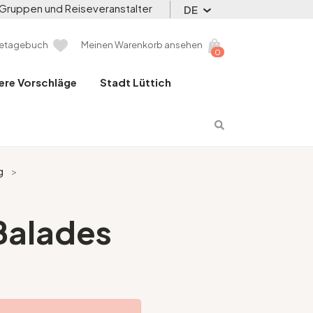
Gruppen und Reiseveranstalter
DE
setagebuch
Meinen Warenkorb ansehen
0
ere Vorschläge
Stadt Lüttich
g
>
 Balades