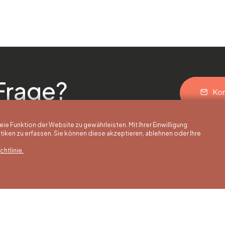
Frage?
Kon
 Funktion der Website zu gewährleisten. Mit Ihrer Einwilligung
ken zu erfassen. Sie können diese akzeptieren, ablehnen oder Ihre
htlinie.
erstunden
Winterstunden
Unsere Adress
is 30/09
01/10 bis 15/05
Quai de la Goffe 13
4000 Liège
 bis Samstag
Montag bis Samstag