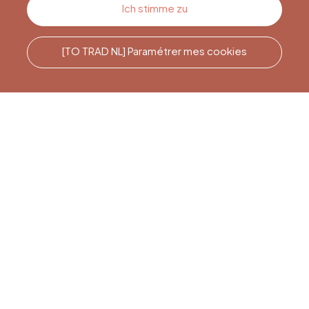
Kontakt
Ich stimme zu
[TO TRAD NL] Paramétrer mes cookies
Rufen Sie uns an
Office du Tourisme de Liège
et Maison du Tourisme du
Pays de Liège.