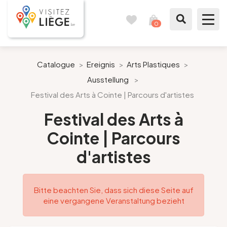
0
Reisetagebuch
Meinen
Warenkorb
ansehen
Was zu sehen / Was zu tun ist
Catalogue
>
Ereignis
>
Arts Plastiques
>
Ausstellung
>
Wie ein Bürger von Lüttich
Festival des Arts à Cointe | Parcours d'artistes
Meinen Aufenthalt vorbereiten
Festival des Arts à
Cointe | Parcours
Unsere Vorschläge
d'artistes
Stadt Lüttich
Bitte beachten Sie, dass sich diese Seite auf
Agenda
eine vergangene Veranstaltung bezieht
Presse