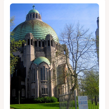
Gruppen und Reiseveranstalter
Folgen Sie uns
FR
EN
NL
DE