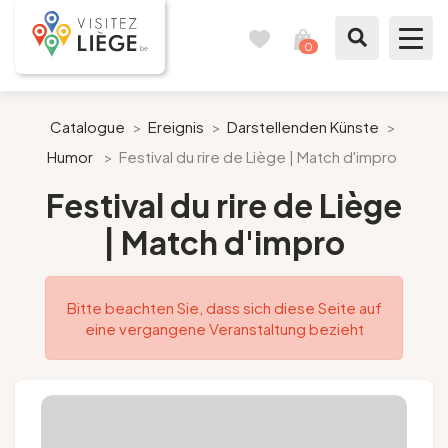
0
Reisetagebuch
Meinen
Warenkorb
ansehen
Was zu sehen / Was zu tun ist
Catalogue
>
Ereignis
>
Darstellenden Künste
>
Humor
>
Festival du rire de Liège | Match d'impro
Wie ein Bürger von Lüttich
Festival du rire de Liège
Meinen Aufenthalt vorbereiten
| Match d'impro
Unsere Vorschläge
Bitte beachten Sie, dass sich diese Seite auf
Stadt Lüttich
eine vergangene Veranstaltung bezieht
Agenda
Presse