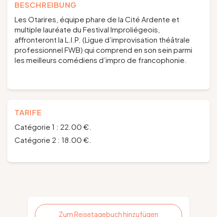
BESCHREIBUNG
Les Otarires, équipe phare de la Cité Ardente et
multiple lauréate du Festival Improliégeois,
affronteront la L.I.P. (Ligue d’improvisation théâtrale
professionnel FWB) qui comprend en son sein parmi
les meilleurs comédiens d’impro de francophonie.
TARIFE
Catégorie 1 : 22.00 €.
Catégorie 2 : 18.00 €.
Zum Reisetagebuch hinzufügen