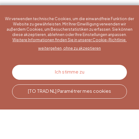
Wir verwenden technische Cookies, um die einwandfreie Funktion der
Website zu gewährleisten. Mit Ihrer Einwilligung verwenden wir
außerdem Cookies, um Besucherstatistiken zu erfassen. Sie können
diese akzeptieren, ablehnen oder Ihre Einstellungen anpassen.
Eine konkrete Frage?
Weitere Informationen finden Sie in unserer Cookie-Richtlinie.
weitergehen, ohne zu akzeptieren
Kontakt
Ich stimme zu
[TO TRAD NL] Paramétrer mes cookies
Rufen Sie uns an