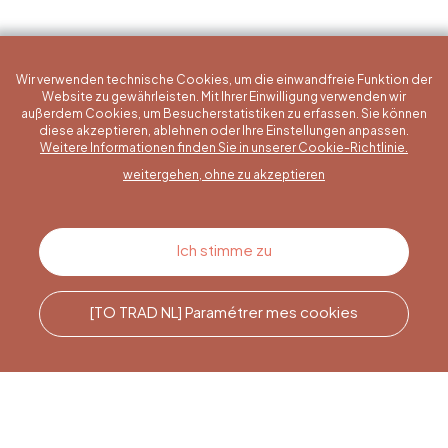
Wir verwenden technische Cookies, um die einwandfreie Funktion der
Website zu gewährleisten. Mit Ihrer Einwilligung verwenden wir
außerdem Cookies, um Besucherstatistiken zu erfassen. Sie können
diese akzeptieren, ablehnen oder Ihre Einstellungen anpassen.
Eine konkrete Frage?
Weitere Informationen finden Sie in unserer Cookie-Richtlinie.
weitergehen, ohne zu akzeptieren
Kontakt
Ich stimme zu
[TO TRAD NL] Paramétrer mes cookies
Rufen Sie uns an