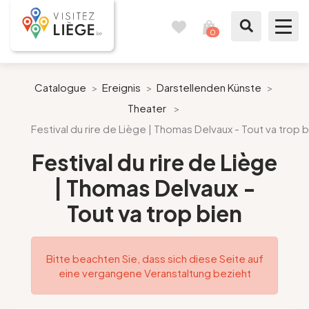
0
Reisetagebuch
Meinen
Warenkorb
ansehen
Was zu sehen / Was zu tun ist
Catalogue
>
Ereignis
>
Darstellenden Künste
>
Theater
>
Wie ein Bürger von Lüttich
Festival du rire de Liège | Thomas Delvaux - Tout va trop 
Meinen Aufenthalt vorbereiten
Festival du rire de Liège
| Thomas Delvaux -
Unsere Vorschläge
Tout va trop bien
Stadt Lüttich
Bitte beachten Sie, dass sich diese Seite auf
Agenda
eine vergangene Veranstaltung bezieht
Presse