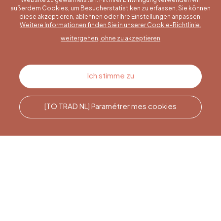
außerdem Cookies, um Besucherstatistiken zu erfassen. Sie können
diese akzeptieren, ablehnen oder Ihre Einstellungen anpassen.
Eine konkrete Frage?
Weitere Informationen finden Sie in unserer Cookie-Richtlinie.
weitergehen, ohne zu akzeptieren
Kontakt
Ich stimme zu
[TO TRAD NL] Paramétrer mes cookies
Rufen Sie uns an