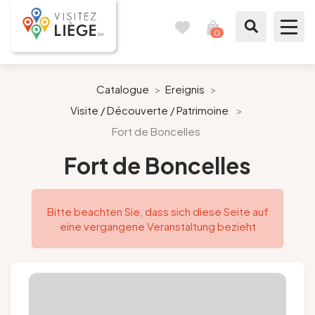
0
Reisetagebuch
Meinen
Warenkorb
ansehen
Was zu sehen / Was zu tun ist
Catalogue
>
Ereignis
>
Visite / Découverte / Patrimoine
>
Wie ein Bürger von Lüttich
Fort de Boncelles
Meinen Aufenthalt vorbereiten
Fort de Boncelles
Unsere Vorschläge
Bitte beachten Sie, dass sich diese Seite auf
eine vergangene Veranstaltung bezieht
Stadt Lüttich
Agenda
Presse