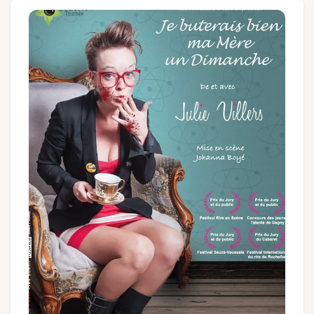
Gruppen und Reiseveranstalter
Folgen Sie uns
FR
EN
NL
DE