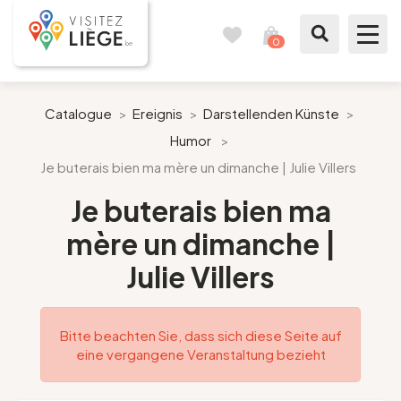
0
Reisetagebuch
Meinen
Warenkorb
ansehen
Was zu sehen / Was zu tun ist
Catalogue
>
Ereignis
>
Darstellenden Künste
>
Humor
>
Wie ein Bürger von Lüttich
Je buterais bien ma mère un dimanche | Julie Villers
Meinen Aufenthalt vorbereiten
Je buterais bien ma
mère un dimanche |
Unsere Vorschläge
Julie Villers
Stadt Lüttich
Bitte beachten Sie, dass sich diese Seite auf
Agenda
eine vergangene Veranstaltung bezieht
Presse