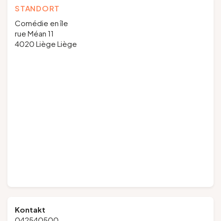
STANDORT
Comédie en île
rue Méan 11
4020 Liège Liège
Kontakt
042540500