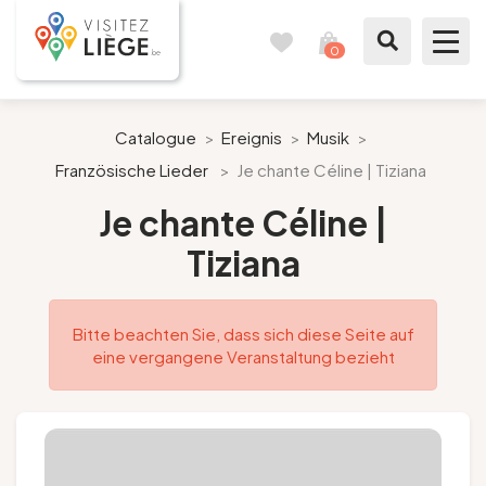
0
Reisetagebuch
Meinen
Warenkorb
ansehen
Was zu sehen / Was zu tun ist
Catalogue
>
Ereignis
>
Musik
>
Französische Lieder
>
Je chante Céline | Tiziana
Wie ein Bürger von Lüttich
Je chante Céline |
Meinen Aufenthalt vorbereiten
Tiziana
Unsere Vorschläge
Bitte beachten Sie, dass sich diese Seite auf
Stadt Lüttich
eine vergangene Veranstaltung bezieht
Agenda
Presse