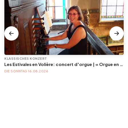
KLASSISCHES KONZERT
Les Estivales en Volière: concert d'orgue | « Orgue en Volière » , les 3e dimanches du mois (été) audition d’orgue (accès libre)
DIE SONNTAG 16.08.2026