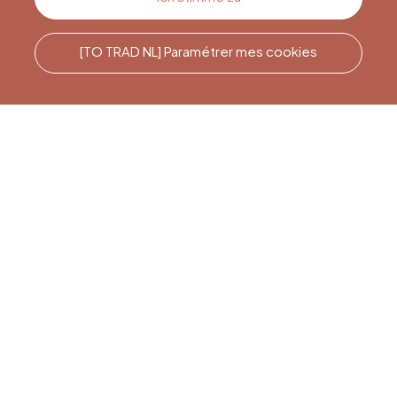
[TO TRAD NL] Paramétrer mes cookies
Rufen Sie uns an
Office du Tourisme de Liège
et Maison du Tourisme du
Pays de Liège.