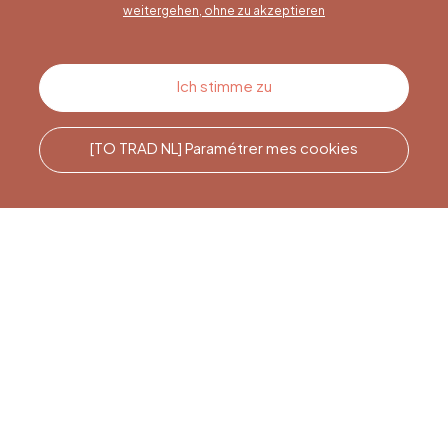
weitergehen, ohne zu akzeptieren
Kontakt
Ich stimme zu
[TO TRAD NL] Paramétrer mes cookies
Rufen Sie uns an
Office du Tourisme de Liège
et Maison du Tourisme du