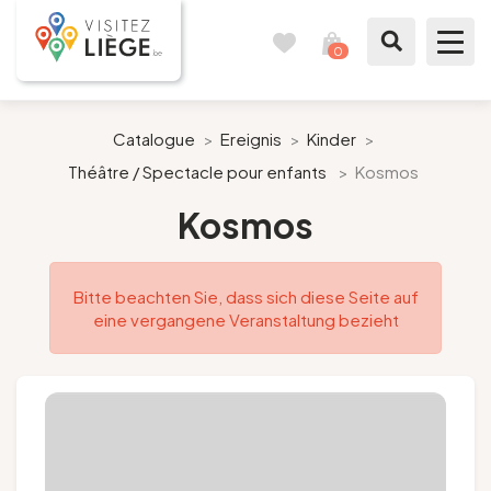
0
Reisetagebuch
Meinen
Warenkorb
ansehen
Was zu sehen / Was zu tun ist
Catalogue
>
Ereignis
>
Kinder
>
Théâtre / Spectacle pour enfants
>
Kosmos
Wie ein Bürger von Lüttich
Kosmos
Meinen Aufenthalt vorbereiten
Bitte beachten Sie, dass sich diese Seite auf
Unsere Vorschläge
eine vergangene Veranstaltung bezieht
Stadt Lüttich
Agenda
Presse