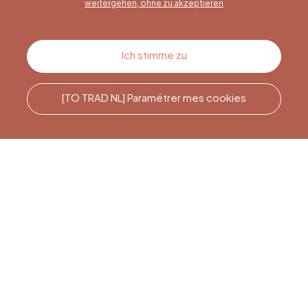
weitergehen, ohne zu akzeptieren
Kontakt
Ich stimme zu
[TO TRAD NL] Paramétrer mes cookies
Rufen Sie uns an
Office du Tourisme de Liège
et Maison du Tourisme du
Pays de Liège.