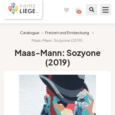
0
Reisetagebuch
Meinen
Warenkorb
ansehen
Was zu sehen / Was zu tun ist
Catalogue
>
Freizeit und Entdeckung
>
Maas-Mann: Sozyone (2019)
Wie ein Bürger von Lüttich
Maas-Mann: Sozyone
Meinen Aufenthalt vorbereiten
(2019)
Unsere Vorschläge
Stadt Lüttich
Agenda
Presse