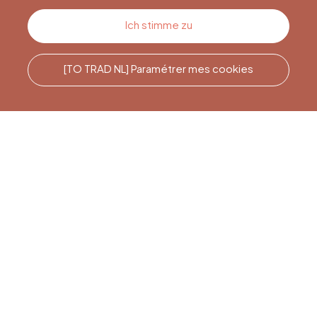
Kontakt
Ich stimme zu
[TO TRAD NL] Paramétrer mes cookies
Rufen Sie uns an
Office du Tourisme de Liège
et Maison du Tourisme du
Pays de Liège.