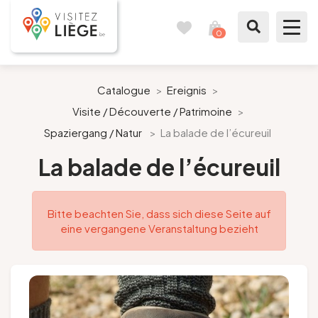
0
Reisetagebuch
Meinen
Warenkorb
ansehen
Was zu sehen / Was zu tun ist
Catalogue
>
Ereignis
>
Visite / Découverte / Patrimoine
>
Wie ein Bürger von Lüttich
Spaziergang / Natur
>
La balade de l’écureuil
Meinen Aufenthalt vorbereiten
La balade de l’écureuil
Unsere Vorschläge
Bitte beachten Sie, dass sich diese Seite auf
eine vergangene Veranstaltung bezieht
Stadt Lüttich
Agenda
Presse