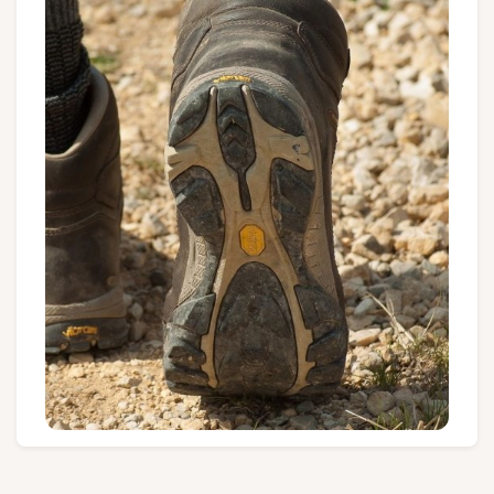
Gruppen und Reiseveranstalter
Folgen Sie uns
FR
EN
NL
DE