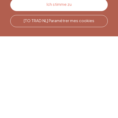
Kontakt
Ich stimme zu
[TO TRAD NL] Paramétrer mes cookies
Rufen Sie uns an
Office du Tourisme de Liège
et Maison du Tourisme du
Pays de Liège.