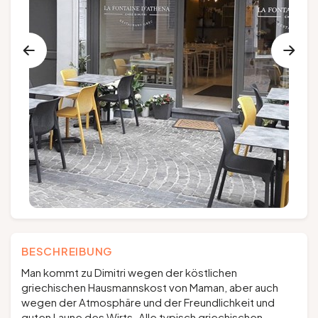
Gruppen und Reiseveranstalter
Folgen Sie uns
FR
EN
NL
DE
BESCHREIBUNG
Man kommt zu Dimitri wegen der köstlichen
griechischen Hausmannskost von Maman, aber auch
wegen der Atmosphäre und der Freundlichkeit und
guten Laune des Wirts. Alle typisch griechischen