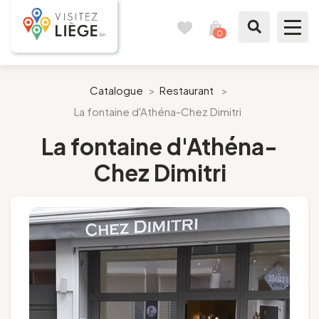
0
Reisetagebuch
Meinen
Warenkorb
ansehen
Was zu sehen / Was zu tun ist
Catalogue
>
Restaurant
>
La fontaine d'Athéna-Chez Dimitri
Wie ein Bürger von Lüttich
La fontaine d'Athéna-
Meinen Aufenthalt vorbereiten
Chez Dimitri
Unsere Vorschläge
Stadt Lüttich
Agenda
Presse