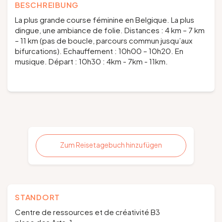
BESCHREIBUNG
La plus grande course féminine en Belgique. La plus
dingue, une ambiance de folie.
Distances
: 4 km – 7 km
– 11 km (pas de boucle, parcours commun jusqu’aux
bifurcations).
Echauffement
: 10h00 – 10h20. En
musique.
Départ
: 10h30 : 4km - 7km - 11km.
Zum Reisetagebuch hinzufügen
STANDORT
Centre de ressources et de créativité B3