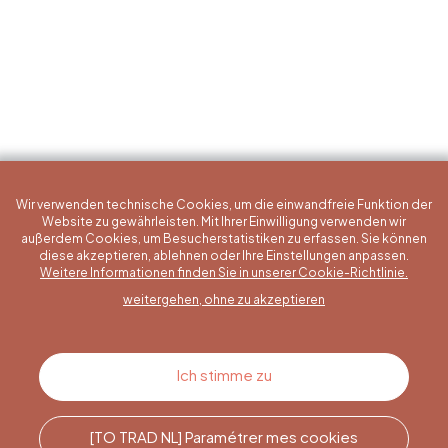
Wir verwenden technische Cookies, um die einwandfreie Funktion der
Website zu gewährleisten. Mit Ihrer Einwilligung verwenden wir
außerdem Cookies, um Besucherstatistiken zu erfassen. Sie können
diese akzeptieren, ablehnen oder Ihre Einstellungen anpassen.
Eine konkrete Frage?
Weitere Informationen finden Sie in unserer Cookie-Richtlinie.
weitergehen, ohne zu akzeptieren
Kontakt
Ich stimme zu
[TO TRAD NL] Paramétrer mes cookies