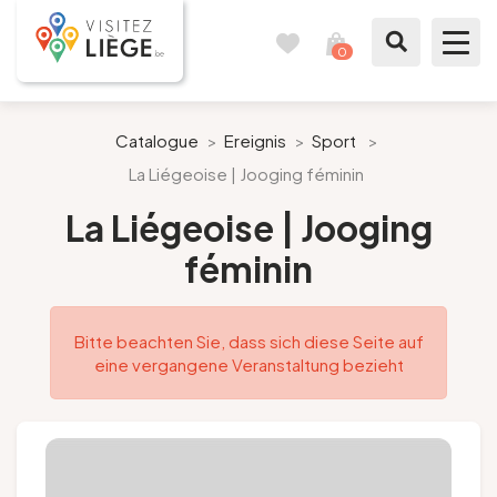
0
Reisetagebuch
Meinen
Warenkorb
ansehen
Was zu sehen / Was zu tun ist
Catalogue
>
Ereignis
>
Sport
>
La Liégeoise | Jooging féminin
Wie ein Bürger von Lüttich
La Liégeoise | Jooging
Meinen Aufenthalt vorbereiten
féminin
Unsere Vorschläge
Bitte beachten Sie, dass sich diese Seite auf
Stadt Lüttich
eine vergangene Veranstaltung bezieht
Agenda
Presse