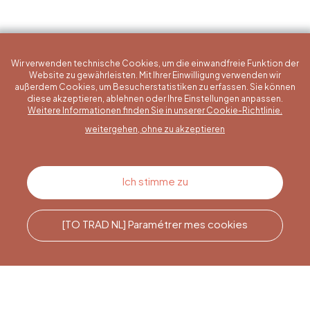
Wir verwenden technische Cookies, um die einwandfreie Funktion der
Website zu gewährleisten. Mit Ihrer Einwilligung verwenden wir
außerdem Cookies, um Besucherstatistiken zu erfassen. Sie können
diese akzeptieren, ablehnen oder Ihre Einstellungen anpassen.
Eine konkrete Frage?
Weitere Informationen finden Sie in unserer Cookie-Richtlinie.
weitergehen, ohne zu akzeptieren
Kontakt
Ich stimme zu
[TO TRAD NL] Paramétrer mes cookies
Rufen Sie uns an