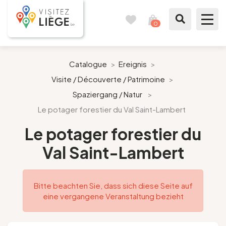
0
Reisetagebuch
Meinen
Warenkorb
ansehen
Was zu sehen / Was zu tun ist
Catalogue
>
Ereignis
>
Visite / Découverte / Patrimoine
>
Wie ein Bürger von Lüttich
Spaziergang / Natur
>
Le potager forestier du Val Saint-Lambert
Meinen Aufenthalt vorbereiten
Le potager forestier du
Unsere Vorschläge
Val Saint-Lambert
Stadt Lüttich
Bitte beachten Sie, dass sich diese Seite auf
Agenda
eine vergangene Veranstaltung bezieht
Presse