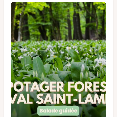
Gruppen und Reiseveranstalter
Folgen Sie uns
FR
EN
NL
DE