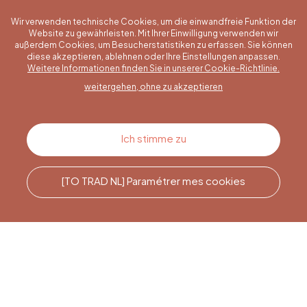
Wir verwenden technische Cookies, um die einwandfreie Funktion der
Website zu gewährleisten. Mit Ihrer Einwilligung verwenden wir
außerdem Cookies, um Besucherstatistiken zu erfassen. Sie können
diese akzeptieren, ablehnen oder Ihre Einstellungen anpassen.
Eine konkrete Frage?
Weitere Informationen finden Sie in unserer Cookie-Richtlinie.
weitergehen, ohne zu akzeptieren
Kontakt
Ich stimme zu
[TO TRAD NL] Paramétrer mes cookies
Rufen Sie uns an