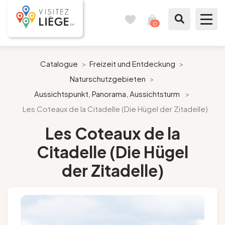
0
Reisetagebuch
Meinen
Warenkorb
ansehen
Was zu sehen / Was zu tun ist
Catalogue
>
Freizeit und Entdeckung
>
Naturschutzgebieten
>
Wie ein Bürger von Lüttich
Aussichtspunkt, Panorama, Aussichtsturm
>
Les Coteaux de la Citadelle (Die Hügel der Zitadelle)
Meinen Aufenthalt vorbereiten
Les Coteaux de la
Unsere Vorschläge
Citadelle (Die Hügel
Stadt Lüttich
der Zitadelle)
Agenda
Presse