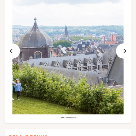
Gruppen und Reiseveranstalter
Folgen Sie uns
FR
EN
NL
DE