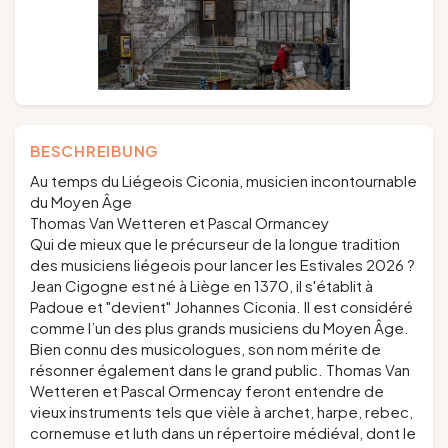
BESCHREIBUNG
Au temps du Liégeois
Ciconia
, musicien incontournable
du Moyen Âge
Thomas Van Wetteren et Pascal Ormancey
Qui de mieux que le précurseur de la longue tradition
des musiciens liégeois pour lancer les Estivales 2026 ?
Jean Cigogne est né à Liège en 1370, il s'établit à
Padoue et "devient" Johannes Ciconia. Il est considéré
comme l’un des plus grands musiciens du Moyen Âge.
Bien connu des musicologues, son nom mérite de
résonner également dans le grand public. Thomas Van
Wetteren et Pascal Ormencay feront entendre de
vieux instruments tels que vièle à archet, harpe, rebec,
cornemuse et luth dans un répertoire médiéval, dont le