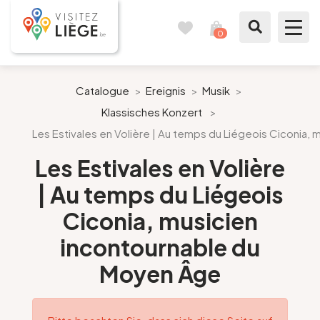
0
Reisetagebuch
Meinen
Warenkorb
ansehen
Was zu sehen / Was zu tun ist
Catalogue
>
Ereignis
>
Musik
>
Klassisches Konzert
>
Wie ein Bürger von Lüttich
Les Estivales en Volière | Au temps du Liégeois Ciconia,
Meinen Aufenthalt vorbereiten
Les Estivales en Volière
| Au temps du Liégeois
Unsere Vorschläge
Ciconia, musicien
Stadt Lüttich
incontournable du
Moyen Âge
Agenda
Presse