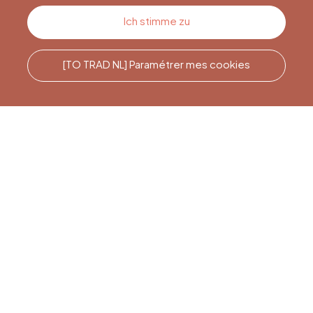
Kontakt
Ich stimme zu
[TO TRAD NL] Paramétrer mes cookies
Rufen Sie uns an
Office du Tourisme de Liège
et Maison du Tourisme du
Pays de Liège.