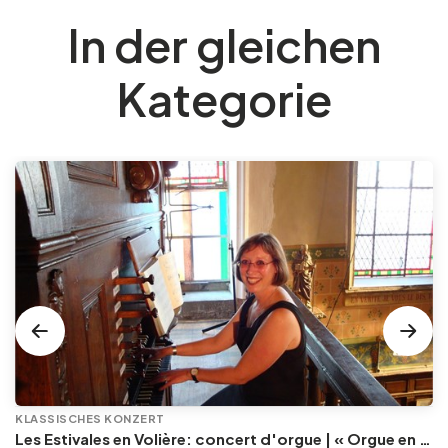
In der gleichen
Kategorie
KLASSISCHES KONZERT
Les Estivales en Volière: concert d'orgue | « Orgue en Volière » , les 3e dimanches du mois (été) audition d’orgue (accès libre)