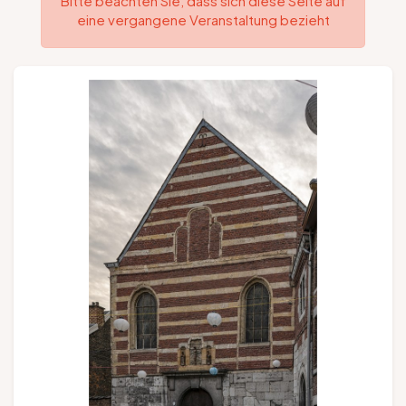
Bitte beachten Sie, dass sich diese Seite auf
eine vergangene Veranstaltung bezieht
Gruppen und Reiseveranstalter
Folgen Sie uns
FR
EN
NL
DE