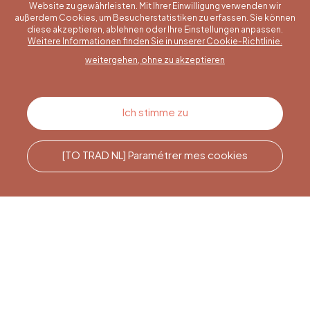
Website zu gewährleisten. Mit Ihrer Einwilligung verwenden wir
außerdem Cookies, um Besucherstatistiken zu erfassen. Sie können
diese akzeptieren, ablehnen oder Ihre Einstellungen anpassen.
Eine konkrete Frage?
Weitere Informationen finden Sie in unserer Cookie-Richtlinie.
weitergehen, ohne zu akzeptieren
Kontakt
Ich stimme zu
[TO TRAD NL] Paramétrer mes cookies
Rufen Sie uns an