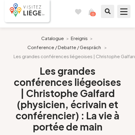
0
Reisetagebuch
Meinen
Warenkorb
ansehen
Was zu sehen / Was zu tun ist
Catalogue
>
Ereignis
>
Conference / Debatte / Gespräch
>
Wie ein Bürger von Lüttich
Les grandes conférences liégeoises | Christophe Galfard (
Meinen Aufenthalt vorbereiten
Les grandes
conférences liégeoises
Unsere Vorschläge
| Christophe Galfard
Stadt Lüttich
(physicien, écrivain et
conférencier) : La vie à
Agenda
portée de main
Presse