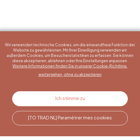
Wir verwenden technische Cookies, um die einwandfreie Funktion der
Website zu gewährleisten. Mit Ihrer Einwilligung verwenden wir
außerdem Cookies, um Besucherstatistiken zu erfassen. Sie können
diese akzeptieren, ablehnen oder Ihre Einstellungen anpassen.
Eine konkrete Frage?
Weitere Informationen finden Sie in unserer Cookie-Richtlinie.
weitergehen, ohne zu akzeptieren
Kontakt
Ich stimme zu
[TO TRAD NL] Paramétrer mes cookies
Rufen Sie uns an