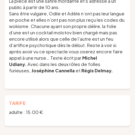
La pièce est une satire mordante et s’adresse à un
public à partir de 10 ans.
Sans être vulgaire, Odile et Adèle n’ont pas leur langue
en poche et elles n’ont pas non plus reçu les codes du
wokisme. Chacune ayant son propre délire, la folie
d’une est un cocktail molotov bien chargé mais pas
encore utilisé alors que celle de l’autre est un feu
d’artifice psychotique dès le début. Reste à voir si
après avoir vu ce spectacle vous oserez encore faire
appel à une nurse… Texte écrit par
Michel
Udiany.
Avec dans les deux rôles de folles
furieuses,
Joséphine Cannella
et
Régis Delmay.
TARIFE
adulte : 15.00 €.