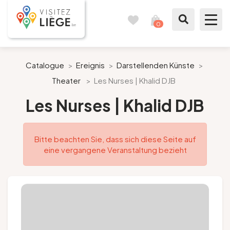
0
Reisetagebuch
Meinen
Warenkorb
ansehen
Was zu sehen / Was zu tun ist
Catalogue
>
Ereignis
>
Darstellenden Künste
>
Theater
>
Les Nurses | Khalid DJB
Wie ein Bürger von Lüttich
Les Nurses | Khalid DJB
Meinen Aufenthalt vorbereiten
Bitte beachten Sie, dass sich diese Seite auf
Unsere Vorschläge
eine vergangene Veranstaltung bezieht
Stadt Lüttich
Agenda
Presse