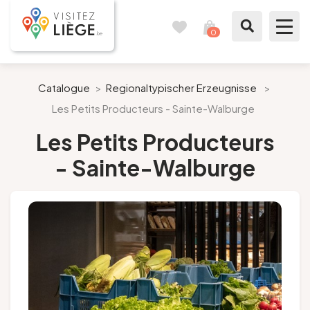
0
Reisetagebuch
Meinen
Warenkorb
ansehen
Was zu sehen / Was zu tun ist
Catalogue
>
Regionaltypischer Erzeugnisse
>
Les Petits Producteurs - Sainte-Walburge
Wie ein Bürger von Lüttich
Les Petits Producteurs
Meinen Aufenthalt vorbereiten
- Sainte-Walburge
Unsere Vorschläge
Stadt Lüttich
Agenda
Presse