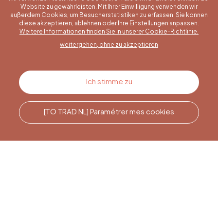
Website zu gewährleisten. Mit Ihrer Einwilligung verwenden wir
außerdem Cookies, um Besucherstatistiken zu erfassen. Sie können
diese akzeptieren, ablehnen oder Ihre Einstellungen anpassen.
Eine konkrete Frage?
Weitere Informationen finden Sie in unserer Cookie-Richtlinie.
weitergehen, ohne zu akzeptieren
Kontakt
Ich stimme zu
[TO TRAD NL] Paramétrer mes cookies
Rufen Sie uns an